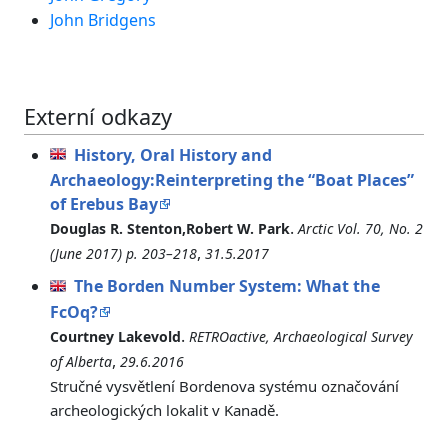
John Bridgens
Externí odkazy
History, Oral History and
Archaeology:Reinterpreting the “Boat Places”
of Erebus Bay
.
Douglas R. Stenton,Robert W. Park
Arctic Vol. 70, No. 2
,
(June 2017) p. 203–218
31.5.2017
The Borden Number System: What the
FcOq?
.
Courtney Lakevold
RETROactive, Archaeological Survey
,
of Alberta
29.6.2016
Stručné vysvětlení Bordenova systému označování
archeologických lokalit v Kanadě.