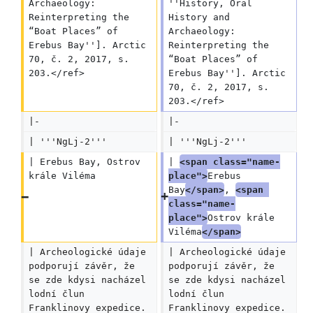
Archaeology: 
''History, Oral 
Reinterpreting the 
History and 
“Boat Places” of 
Archaeology: 
Erebus Bay'']. Arctic 
Reinterpreting the 
70, č. 2, 2017, s. 
“Boat Places” of 
203.</ref>
Erebus Bay'']. Arctic 
70, č. 2, 2017, s. 
203.</ref>
|-
|-
| '''NgLj-2'''
| '''NgLj-2'''
| Erebus Bay, Ostrov 
| 
<span class="name-
krále Viléma
place">
Erebus 
Bay
</span>
, 
<span 
class="name-
place">
Ostrov krále 
Viléma
</span>
| Archeologické údaje 
| Archeologické údaje 
podporují závěr, že 
podporují závěr, že 
se zde kdysi nacházel 
se zde kdysi nacházel 
lodní člun 
lodní člun 
Franklinovy expedice. 
Franklinovy expedice. 