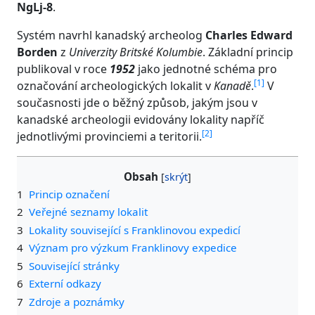
NgLj-8
.
Systém navrhl kanadský archeolog
Charles Edward
Borden
z
Univerzity Britské Kolumbie
. Základní princip
publikoval v roce
1952
jako jednotné schéma pro
[
1
]
označování archeologických lokalit v
Kanadě
.
V
současnosti jde o běžný způsob, jakým jsou v
kanadské archeologii evidovány lokality napříč
[
2
]
jednotlivými provinciemi a teritorii.
Obsah
1
Princip označení
2
Veřejné seznamy lokalit
3
Lokality související s Franklinovou expedicí
4
Význam pro výzkum Franklinovy expedice
5
Související stránky
6
Externí odkazy
7
Zdroje a poznámky