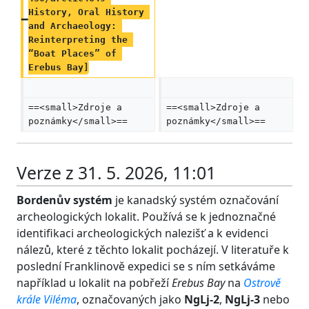
History, Oral History 
and Archaeology: 
Reinterpreting the 
“Boat Places” of 
Erebus Bay]
==<small>Zdroje a 
==<small>Zdroje a 
poznámky</small>==
poznámky</small>==
Verze z 31. 5. 2026, 11:01
Bordenův systém
je kanadský systém označování
archeologických lokalit. Používá se k jednoznačné
identifikaci archeologických nalezišť a k evidenci
nálezů, které z těchto lokalit pocházejí. V literatuře k
poslední Franklinově expedici se s ním setkáváme
například u lokalit na pobřeží
Erebus Bay
na
Ostrově
krále Viléma
, označovaných jako
NgLj-2
,
NgLj-3
nebo