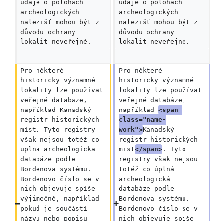
údaje o polohách 
údaje o polohách 
archeologických 
archeologických 
nalezišť mohou být z 
nalezišť mohou být z 
důvodu ochrany 
důvodu ochrany 
lokalit neveřejné.
lokalit neveřejné.
Pro některé 
Pro některé 
historicky významné 
historicky významné 
lokality lze používat 
lokality lze používat 
veřejné databáze, 
veřejné databáze, 
například Kanadský 
například 
<span 
registr historických 
class="name-
míst. Tyto registry 
work">
Kanadský 
však nejsou totéž co 
registr historických 
úplná archeologická 
míst
</span>
. Tyto 
databáze podle 
registry však nejsou 
Bordenova systému. 
totéž co úplná 
Bordenovo číslo se v 
archeologická 
nich objevuje spíše 
databáze podle 
výjimečně, například 
Bordenova systému. 
pokud je součástí 
Bordenovo číslo se v 
názvu nebo popisu 
nich objevuje spíše 