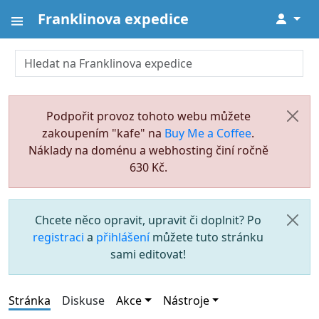
Franklinova expedice
↓
Podpořit provoz tohoto webu můžete
zakoupením "kafe" na
Buy Me a Coffee
.
Náklady na doménu a webhosting činí ročně
630 Kč.
Chcete něco opravit, upravit či doplnit? Po
registraci
a
přihlášení
můžete tuto stránku
sami editovat!
Stránka
Diskuse
Akce
Nástroje