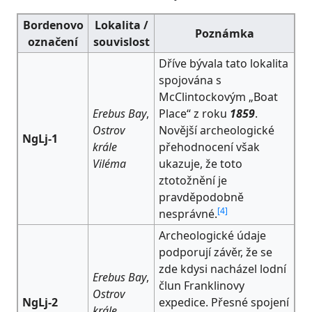
Bordenovo
Lokalita /
Poznámka
označení
souvislost
Dříve bývala tato lokalita
spojována s
McClintockovým „Boat
Erebus Bay
,
Place“ z roku
1859
.
Ostrov
Novější archeologické
NgLj-1
krále
přehodnocení však
Viléma
ukazuje, že toto
ztotožnění je
pravděpodobně
[
4
]
nesprávné.
Archeologické údaje
podporují závěr, že se
zde kdysi nacházel lodní
Erebus Bay
,
člun Franklinovy
Ostrov
NgLj-2
expedice. Přesné spojení
krále