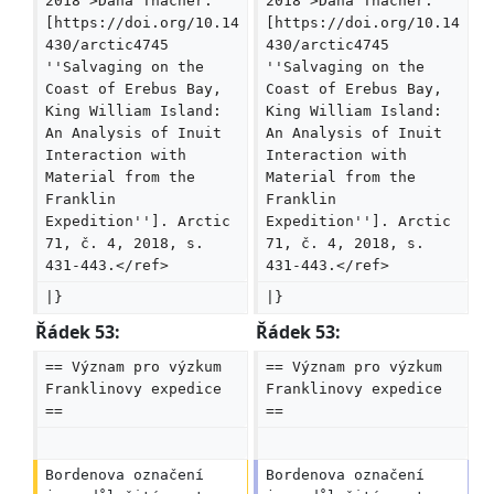
2018">Dana Thacher: 
2018">Dana Thacher: 
[https://doi.org/10.14
[https://doi.org/10.14
430/arctic4745 
430/arctic4745 
''Salvaging on the 
''Salvaging on the 
Coast of Erebus Bay, 
Coast of Erebus Bay, 
King William Island: 
King William Island: 
An Analysis of Inuit 
An Analysis of Inuit 
Interaction with 
Interaction with 
Material from the 
Material from the 
Franklin 
Franklin 
Expedition'']. Arctic 
Expedition'']. Arctic 
71, č. 4, 2018, s. 
71, č. 4, 2018, s. 
431-443.</ref>
431-443.</ref>
|}
|}
Řádek 53:
Řádek 53:
== Význam pro výzkum 
== Význam pro výzkum 
Franklinovy expedice 
Franklinovy expedice 
==
==
Bordenova označení 
Bordenova označení 