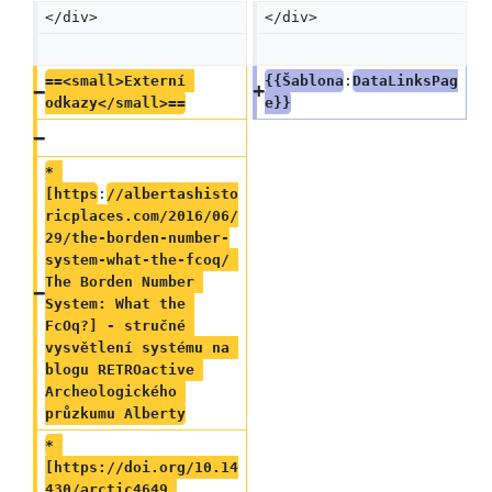
</div>
</div>
==<small>Externí 
{{Šablona
:
DataLinksPag
odkazy</small>==
e}}
* 
[https
:
//albertashisto
ricplaces.com/2016/06/
29/the-borden-number-
system-what-the-fcoq/ 
The Borden Number 
System: What the 
FcOq?] - stručné 
vysvětlení systému na 
blogu RETROactive 
Archeologického 
průzkumu Alberty
* 
[https://doi.org/10.14
430/arctic4649 