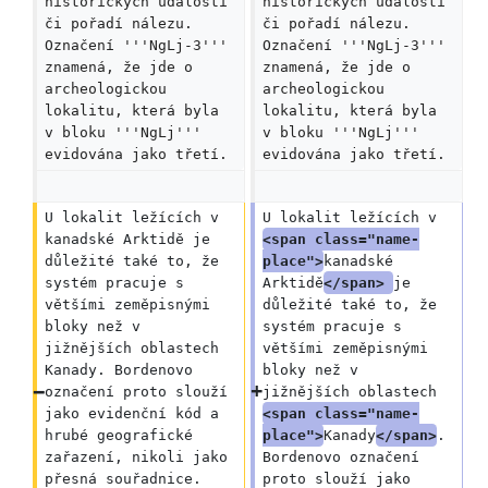
historických událostí 
historických událostí 
či pořadí nálezu. 
či pořadí nálezu. 
Označení '''NgLj-3''' 
Označení '''NgLj-3''' 
znamená, že jde o 
znamená, že jde o 
archeologickou 
archeologickou 
lokalitu, která byla 
lokalitu, která byla 
v bloku '''NgLj''' 
v bloku '''NgLj''' 
evidována jako třetí.
evidována jako třetí.
U lokalit ležících v 
U lokalit ležících v 
kanadské Arktidě je 
<span class="name-
důležité také to, že 
place">
kanadské 
systém pracuje s 
Arktidě
</span> 
je 
většími zeměpisnými 
důležité také to, že 
bloky než v 
systém pracuje s 
jižnějších oblastech 
většími zeměpisnými 
Kanady. Bordenovo 
bloky než v 
označení proto slouží 
jižnějších oblastech 
jako evidenční kód a 
<span class="name-
hrubé geografické 
place">
Kanady
</span>
. 
zařazení, nikoli jako 
Bordenovo označení 
přesná souřadnice.
proto slouží jako 