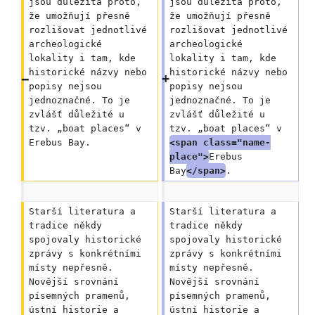
jsou důležitá proto, 
jsou důležitá proto, 
že umožňují přesně 
že umožňují přesně 
rozlišovat jednotlivé 
rozlišovat jednotlivé 
archeologické 
archeologické 
lokality i tam, kde 
lokality i tam, kde 
historické názvy nebo 
historické názvy nebo 
popisy nejsou 
popisy nejsou 
jednoznačné. To je 
jednoznačné. To je 
zvlášť důležité u 
zvlášť důležité u 
tzv. „boat places“ v 
tzv. „boat places“ v 
Erebus Bay.
<span class="name-
place">
Erebus 
Bay
</span>
.
Starší literatura a 
Starší literatura a 
tradice někdy 
tradice někdy 
spojovaly historické 
spojovaly historické 
zprávy s konkrétními 
zprávy s konkrétními 
místy nepřesně. 
místy nepřesně. 
Novější srovnání 
Novější srovnání 
písemných pramenů, 
písemných pramenů, 
ústní historie a 
ústní historie a 