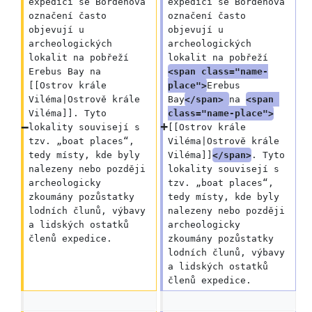
expedicí se Bordenova 
expedicí se Bordenova 
označení často 
označení často 
objevují u 
objevují u 
archeologických 
archeologických 
lokalit na pobřeží 
lokalit na pobřeží 
Erebus Bay na 
<span class="name-
[[Ostrov krále 
place">
Erebus 
Viléma|Ostrově krále 
Bay
</span> 
na 
<span 
Viléma]]. Tyto 
class="name-place">
lokality souvisejí s 
[[Ostrov krále 
tzv. „boat places“, 
Viléma|Ostrově krále 
tedy místy, kde byly 
Viléma]]
</span>
. Tyto 
nalezeny nebo později 
lokality souvisejí s 
archeologicky 
tzv. „boat places“, 
zkoumány pozůstatky 
tedy místy, kde byly 
lodních člunů, výbavy 
nalezeny nebo později 
a lidských ostatků 
archeologicky 
členů expedice.
zkoumány pozůstatky 
lodních člunů, výbavy 
a lidských ostatků 
členů expedice.