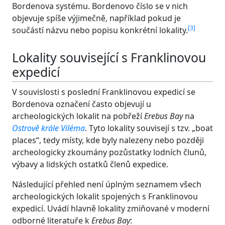
Bordenova systému. Bordenovo číslo se v nich
objevuje spíše výjimečně, například pokud je
[
3
]
součástí názvu nebo popisu konkrétní lokality.
Lokality související s Franklinovou
expedicí
V souvislosti s poslední Franklinovou expedicí se
Bordenova označení často objevují u
archeologických lokalit na pobřeží
Erebus Bay
na
Ostrově krále Viléma
. Tyto lokality souvisejí s tzv. „boat
places“, tedy místy, kde byly nalezeny nebo později
archeologicky zkoumány pozůstatky lodních člunů,
výbavy a lidských ostatků členů expedice.
Následující přehled není úplným seznamem všech
archeologických lokalit spojených s Franklinovou
expedicí. Uvádí hlavně lokality zmiňované v moderní
odborné literatuře k
Erebus Bay
: