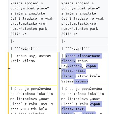
Přesné spojení s 
Přesné spojení s 
„druhým boat place“ 
„druhým boat place“ 
známým z inuitské 
známým z inuitské 
ústní tradice je však 
ústní tradice je však 
problematické.<ref 
problematické.<ref 
name="stenton-park-
name="stenton-park-
2017" />
2017" />
|-
|-
| '''NgLj-3'''
| '''NgLj-3'''
| Erebus Bay, Ostrov 
| 
<span class="name-
krále Viléma
place">
Erebus 
Bay
</span>
, 
<span 
class="name-
place">
Ostrov krále 
Viléma
</span>
| Dnes je považována 
| Dnes je považována 
za skutečnou lokalitu 
za skutečnou lokalitu 
McClintockova „Boat 
McClintockova „Boat 
Place“ z roku 1859. V 
Place“ z roku 
<span 
roce 2013 zde byla 
class="text-