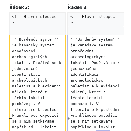
Řádek 3:
Řádek 3:
<!-- Hlavní sloupec --
<!-- Hlavní sloupec --
>
>
'''Bordenův systém''' 
'''Bordenův systém''' 
je kanadský systém 
je kanadský systém 
označování 
označování 
archeologických 
archeologických 
lokalit. Používá se k 
lokalit. Používá se k 
jednoznačné 
jednoznačné 
identifikaci 
identifikaci 
archeologických 
archeologických 
nalezišť a k evidenci 
nalezišť a k evidenci 
nálezů, které z 
nálezů, které z 
těchto lokalit 
těchto lokalit 
pocházejí. V 
pocházejí. V 
literatuře k poslední 
literatuře k poslední 
Franklinově expedici 
Franklinově expedici 
se s ním setkáváme 
se s ním setkáváme 
například u lokalit 
například u lokalit 