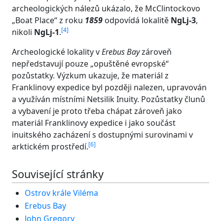
archeologických nálezů ukázalo, že McClintockovo
„Boat Place“ z roku
1859
odpovídá lokalitě
NgLj-3
,
[
4
]
nikoli
NgLj-1
.
Archeologické lokality v
Erebus Bay
zároveň
nepředstavují pouze „opuštěné evropské“
pozůstatky. Výzkum ukazuje, že materiál z
Franklinovy expedice byl později nalezen, upravován
a využíván místními Netsilik Inuity. Pozůstatky člunů
a vybavení je proto třeba chápat zároveň jako
materiál Franklinovy expedice i jako součást
inuitského zacházení s dostupnými surovinami v
[
6
]
arktickém prostředí.
Související stránky
Ostrov krále Viléma
Erebus Bay
John Gregory