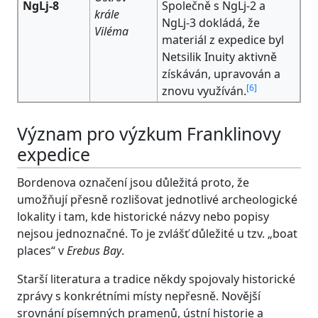
NgLj-8
Společně s NgLj-2 a
krále
NgLj-3 dokládá, že
Viléma
materiál z expedice byl
Netsilik Inuity aktivně
získáván, upravován a
[
6
]
znovu využíván.
Význam pro výzkum Franklinovy
expedice
Bordenova označení jsou důležitá proto, že
umožňují přesně rozlišovat jednotlivé archeologické
lokality i tam, kde historické názvy nebo popisy
nejsou jednoznačné. To je zvlášť důležité u tzv. „boat
places“ v
Erebus Bay
.
Starší literatura a tradice někdy spojovaly historické
zprávy s konkrétními místy nepřesně. Novější
srovnání písemných pramenů, ústní historie a