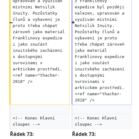
upravován a využíván 
z Franklinovy 
místními Netsilik 
expedice byl později 
Inuity. Pozůstatky 
nalezen, upravován a 
člunů a vybavení je 
využíván místními 
proto třeba chápat 
Netsilik Inuity. 
zároveň jako materiál 
Pozůstatky člunů a 
Franklinovy expedice 
vybavení je proto 
i jako součást 
třeba chápat zároveň 
inuitského zacházení 
jako materiál 
s dostupnými 
Franklinovy expedice 
surovinami v 
i jako součást 
arktickém prostředí.
inuitského zacházení 
<ref name="thacher-
s dostupnými 
2018" />
surovinami v 
arktickém prostředí.
<ref name="thacher-
2018" />
<!-- Konec Hlavní 
<!-- Konec Hlavní 
sloupec -->
sloupec -->
Řádek 73:
Řádek 73: