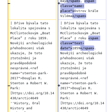
Bay
</span>
, 
<span 
class="name-
place">
Ostrov krále 
Viléma
</span>
| Dříve bývala tato 
| Dříve bývala tato 
lokalita spojována s 
lokalita spojována s 
McClintockovým „Boat 
McClintockovým „Boat 
Place“ z roku 1859. 
Place“ z roku 
<span 
Novější archeologické 
class="text-
přehodnocení však 
date">
1859
</span>
. 
ukazuje, že toto 
Novější archeologické 
ztotožnění je 
přehodnocení však 
pravděpodobně 
ukazuje, že toto 
nesprávné.<ref 
ztotožnění je 
name="stenton-park-
pravděpodobně 
2017">Douglas R. 
nesprávné.<ref 
Stenton a Robert W. 
name="stenton-park-
Park: 
2017">Douglas R. 
[https://doi.org/10.14
Stenton a Robert W. 
430/arctic4649 
Park: 
''History, Oral 
[https://doi.org/10.14
History and 
430/arctic4649 