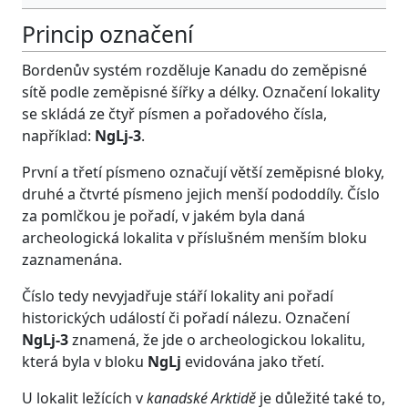
Princip označení
Bordenův systém rozděluje Kanadu do zeměpisné
sítě podle zeměpisné šířky a délky. Označení lokality
se skládá ze čtyř písmen a pořadového čísla,
například:
NgLj-3
.
První a třetí písmeno označují větší zeměpisné bloky,
druhé a čtvrté písmeno jejich menší pododdíly. Číslo
za pomlčkou je pořadí, v jakém byla daná
archeologická lokalita v příslušném menším bloku
zaznamenána.
Číslo tedy nevyjadřuje stáří lokality ani pořadí
historických událostí či pořadí nálezu. Označení
NgLj-3
znamená, že jde o archeologickou lokalitu,
která byla v bloku
NgLj
evidována jako třetí.
U lokalit ležících v
kanadské Arktidě
je důležité také to,