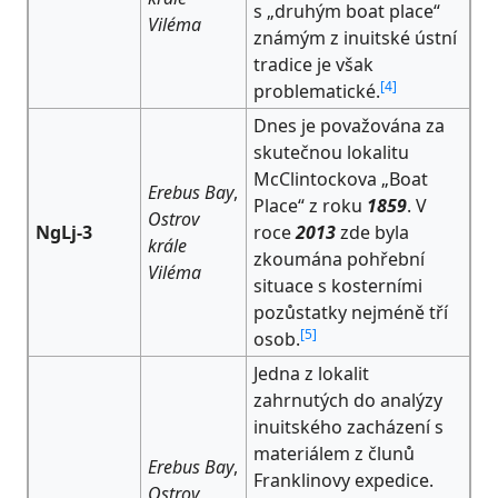
s „druhým boat place“
Viléma
známým z inuitské ústní
tradice je však
[
4
]
problematické.
Dnes je považována za
skutečnou lokalitu
McClintockova „Boat
Erebus Bay
,
Place“ z roku
1859
. V
Ostrov
NgLj-3
roce
2013
zde byla
krále
zkoumána pohřební
Viléma
situace s kosterními
pozůstatky nejméně tří
[
5
]
osob.
Jedna z lokalit
zahrnutých do analýzy
inuitského zacházení s
materiálem z člunů
Erebus Bay
,
Franklinovy expedice.
Ostrov