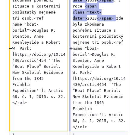
zkoumána pohřební 
date">
1859
</span>
. V 
situace s kosterními 
roce 
<span 
pozůstatky nejméně 
class="text-
tří osob.<ref 
date">
2013
</span> 
zde 
name="boat-
byla zkoumána 
burial">Douglas R. 
pohřební situace s 
Stenton, Anne 
kosterními pozůstatky 
Keenleyside a Robert 
nejméně tří osob.<ref 
W. Park: 
name="boat-
[https://doi.org/10.14
burial">Douglas R. 
430/arctic4454 ''The 
Stenton, Anne 
“Boat Place” Burial: 
Keenleyside a Robert 
New Skeletal Evidence 
W. Park: 
from the 1845 
[https://doi.org/10.14
Franklin 
430/arctic4454 ''The 
Expedition'']. Arctic 
“Boat Place” Burial: 
68, č. 1, 2015, s. 32.
New Skeletal Evidence 
</ref>
from the 1845 
Franklin 
Expedition'']. Arctic 
68, č. 1, 2015, s. 32.
</ref>