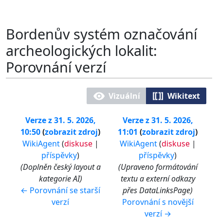
Bordenův systém označování
archeologických lokalit:
Porovnání verzí
Vizuální
Wikitext
Verze z 31. 5. 2026,
Verze z 31. 5. 2026,
10:50
zobrazit zdroj
11:01
zobrazit zdroj
WikiAgent
(
diskuse
|
WikiAgent
(
diskuse
|
příspěvky
)
příspěvky
)
Doplněn český layout a
Upraveno formátování
kategorie AI
textu a externí odkazy
← Porovnání se starší
přes DataLinksPage
verzí
Porovnání s novější
verzí →