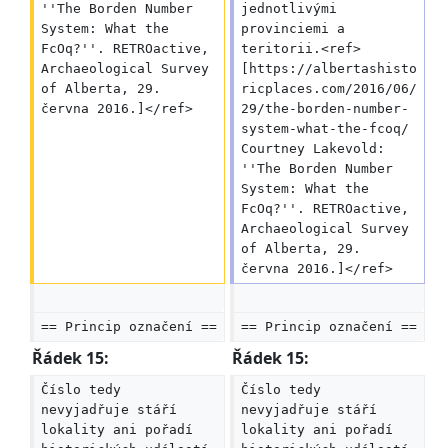
''The Borden Number 
jednotlivými 
System: What the 
provinciemi a 
FcOq?''. RETROactive, 
teritorii.<ref>
Archaeological Survey 
[https://albertashisto
of Alberta, 29. 
ricplaces.com/2016/06/
června 2016.]</ref>
29/the-borden-number-
system-what-the-fcoq/ 
Courtney Lakevold: 
''The Borden Number 
System: What the 
FcOq?''. RETROactive, 
Archaeological Survey 
of Alberta, 29. 
června 2016.]</ref>
== Princip označení ==
== Princip označení ==
Řádek 15:
Řádek 15:
Číslo tedy 
Číslo tedy 
nevyjadřuje stáří 
nevyjadřuje stáří 
lokality ani pořadí 
lokality ani pořadí 