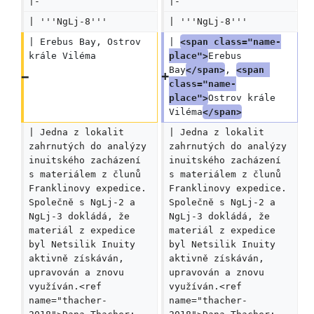
|-
|-
| '''NgLj-8'''
| '''NgLj-8'''
| Erebus Bay, Ostrov 
| 
<span class="name-
krále Viléma
place">
Erebus 
Bay
</span>
, 
<span 
class="name-
place">
Ostrov krále 
Viléma
</span>
| Jedna z lokalit 
| Jedna z lokalit 
zahrnutých do analýzy 
zahrnutých do analýzy 
inuitského zacházení 
inuitského zacházení 
s materiálem z člunů 
s materiálem z člunů 
Franklinovy expedice. 
Franklinovy expedice. 
Společně s NgLj-2 a 
Společně s NgLj-2 a 
NgLj-3 dokládá, že 
NgLj-3 dokládá, že 
materiál z expedice 
materiál z expedice 
byl Netsilik Inuity 
byl Netsilik Inuity 
aktivně získáván, 
aktivně získáván, 
upravován a znovu 
upravován a znovu 
využíván.<ref 
využíván.<ref 
name="thacher-
name="thacher-