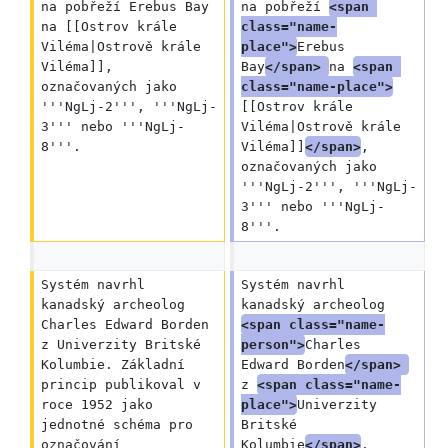
na pobřeží Erebus Bay 
na pobřeží 
<span 
na [[Ostrov krále 
class="name-
Viléma|Ostrově krále 
place">
Erebus 
Viléma]], 
Bay
</span> 
na 
<span 
označovaných jako 
class="name-place">
'''NgLj-2''', '''NgLj-
[[Ostrov krále 
3''' nebo '''NgLj-
Viléma|Ostrově krále 
8'''.
Viléma]]
</span>
, 
označovaných jako 
'''NgLj-2''', '''NgLj-
3''' nebo '''NgLj-
8'''.
Systém navrhl 
Systém navrhl 
kanadský archeolog 
kanadský archeolog 
Charles Edward Borden 
<span class="name-
z Univerzity Britské 
person">
Charles 
Kolumbie. Základní 
Edward Borden
</span> 
princip publikoval v 
z 
<span class="name-
roce 1952 jako 
place">
Univerzity 
jednotné schéma pro 
Britské 
označování 
Kolumbie
</span>
. 