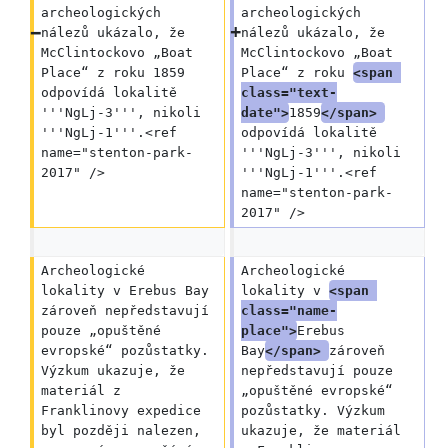
archeologických 
archeologických 
nálezů ukázalo, že 
nálezů ukázalo, že 
McClintockovo „Boat 
McClintockovo „Boat 
Place“ z roku 1859 
Place“ z roku 
<span 
odpovídá lokalitě 
class="text-
'''NgLj-3''', nikoli 
date">
1859
</span> 
'''NgLj-1'''.<ref 
odpovídá lokalitě 
name="stenton-park-
'''NgLj-3''', nikoli 
2017" />
'''NgLj-1'''.<ref 
name="stenton-park-
2017" />
Archeologické 
Archeologické 
lokality v Erebus Bay 
lokality v 
<span 
zároveň nepředstavují 
class="name-
pouze „opuštěné 
place">
Erebus 
evropské“ pozůstatky. 
Bay
</span> 
zároveň 
Výzkum ukazuje, že 
nepředstavují pouze 
materiál z 
„opuštěné evropské“ 
Franklinovy expedice 
pozůstatky. Výzkum 
byl později nalezen, 
ukazuje, že materiál 