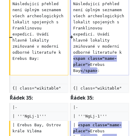
Následující přehled 
Následující přehled 
není úplným seznamem 
není úplným seznamem 
všech archeologických 
všech archeologických 
lokalit spojených s 
lokalit spojených s 
Franklinovou 
Franklinovou 
expedicí. Uvádí 
expedicí. Uvádí 
hlavně lokality 
hlavně lokality 
zmiňované v moderní 
zmiňované v moderní 
odborné literatuře k 
odborné literatuře k 
Erebus Bay:
<span class="name-
place">
Erebus 
Bay
</span>
:
{| class="wikitable"
{| class="wikitable"
Řádek 35:
Řádek 35:
|-
|-
| '''NgLj-1'''
| '''NgLj-1'''
| Erebus Bay, Ostrov 
| 
<span class="name-
krále Viléma
place">
Erebus 