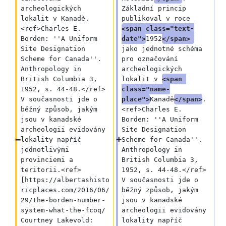
archeologických 
Základní princip 
lokalit v Kanadě.
publikoval v roce 
<ref>Charles E. 
<span class="text-
Borden: ''A Uniform 
date">
1952
</span> 
Site Designation 
jako jednotné schéma 
Scheme for Canada''. 
pro označování 
Anthropology in 
archeologických 
British Columbia 3, 
lokalit v 
<span 
1952, s. 44-48.</ref> 
class="name-
V současnosti jde o 
place">
Kanadě
</span>
.
běžný způsob, jakým 
<ref>Charles E. 
jsou v kanadské 
Borden: ''A Uniform 
archeologii evidovány 
Site Designation 
lokality napříč 
Scheme for Canada''. 
jednotlivými 
Anthropology in 
provinciemi a 
British Columbia 3, 
teritorii.<ref>
1952, s. 44-48.</ref> 
[https://albertashisto
V současnosti jde o 
ricplaces.com/2016/06/
běžný způsob, jakým 
29/the-borden-number-
jsou v kanadské 
system-what-the-fcoq/ 
archeologii evidovány 
Courtney Lakevold: 
lokality napříč 