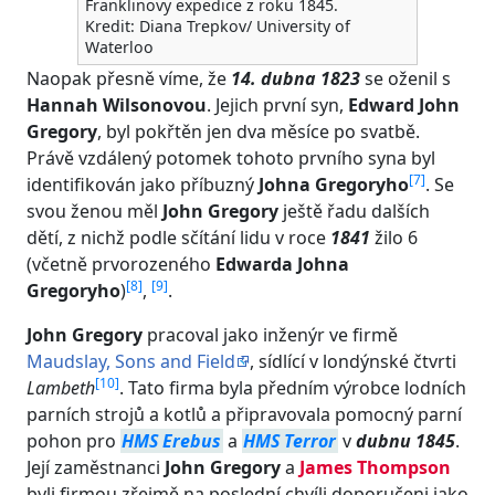
Franklinovy expedice z roku 1845.
Kredit: Diana Trepkov/ University of
Waterloo
Naopak přesně víme, že
14. dubna 1823
se oženil s
Hannah Wilsonovou
. Jejich první syn,
Edward John
Gregory
, byl pokřtěn jen dva měsíce po svatbě.
Právě vzdálený potomek tohoto prvního syna byl
[
7
]
identifikován jako příbuzný
Johna Gregoryho
. Se
svou ženou měl
John Gregory
ještě řadu dalších
dětí, z nichž podle sčítání lidu v roce
1841
žilo 6
(včetně prvorozeného
Edwarda Johna
[
8
]
[
9
]
Gregoryho
)
,
.
John Gregory
pracoval jako inženýr ve firmě
Maudslay, Sons and Field
, sídlící v londýnské čtvrti
[
10
]
Lambeth
. Tato firma byla předním výrobce lodních
parních strojů a kotlů a připravovala pomocný parní
pohon pro
HMS Erebus
a
HMS Terror
v
dubnu 1845
.
Její zaměstnanci
John Gregory
a
James Thompson
byli firmou zřejmě na poslední chvíli doporučeni jako