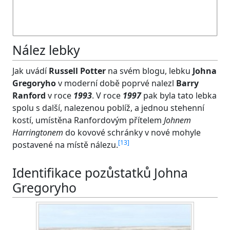
Nález lebky
Jak uvádí
Russell Potter
na svém blogu, lebku
Johna
Gregoryho
v moderní době poprvé nalezl
Barry
Ranford
v roce
1993
. V roce
1997
pak byla tato lebka
spolu s další, nalezenou poblíž, a jednou stehenní
kostí, umístěna Ranfordovým přítelem
Johnem
Harringtonem
do kovové schránky v nové mohyle
[
13
]
postavené na místě nálezu.
Identifikace pozůstatků Johna
Gregoryho