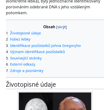
(konkrétně lebka), byly jednoznačně identifikovány
porovnáním odebrané DNA s jeho vzdáleným
potomkem.
Obsah
1
Životopisné údaje
2
Nález lebky
3
Identifikace pozůstatků Johna Gregoryho
4
Význam identifikace pozůstatků
5
Související stránky
6
Externí odkazy
7
Zdroje a poznámky
Životopisné údaje