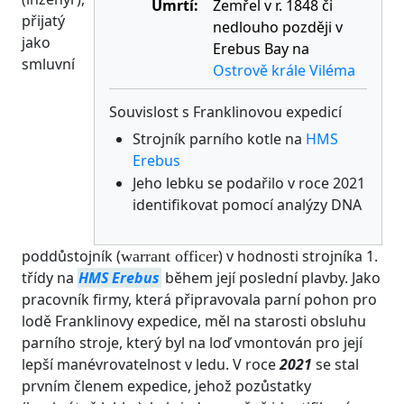
Úmrtí:
Zemřel v r. 1848 či
přijatý
nedlouho později v
jako
Erebus Bay na
smluvní
Ostrově krále Viléma
Souvislost s Franklinovou expedicí
Strojník parního kotle na
HMS
Erebus
Jeho lebku se podařilo v roce 2021
identifikovat pomocí analýzy DNA
poddůstojník (
) v hodnosti strojníka 1.
warrant officer
třídy na
HMS Erebus
během její poslední plavby. Jako
pracovník firmy, která připravovala parní pohon pro
lodě Franklinovy expedice, měl na starosti obsluhu
parního stroje, který byl na loď vmontován pro její
lepší manévrovatelnost v ledu. V roce
2021
se stal
prvním členem expedice, jehož pozůstatky