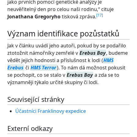
jako prvních pomocí genetické analýzy je
neuvěřitelný den pro celou naši rodinu,
cituje
[
17
]
Jonathana Gregoryho
tisková zpráva.
Význam identifikace pozůstatků
Jak v článku uvádí jeho autoři, pokud by se podařilo
ztotožnit námořníky zemřelé v
Erebus Bay
, budeme
vědět jejich hodnosti a příslušnost k lodi (
HMS
Erebus
či
HMS Terror
). To nám dá možnost pokusit
se pochopit, co se stalo v
Erebus Bay
a zda se to
významněji týkalo určité skupiny či lodi.
Související stránky
Účastníci Franklinovy expedice
Externí odkazy