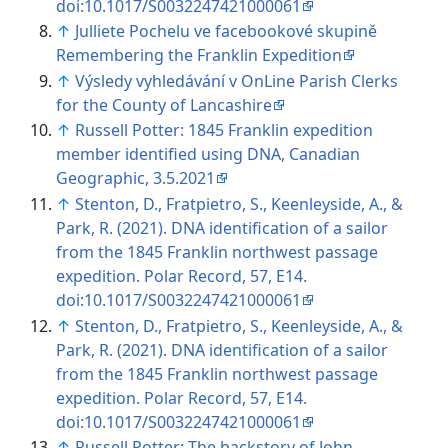
doi:10.1017/S0032247421000061
↑
Julliete Pochelu ve facebookové skupině
Remembering the Franklin Expedition
↑
Výsledy vyhledávání v OnLine Parish Clerks
for the County of Lancashire
↑
Russell Potter: 1845 Franklin expedition
member identified using DNA, Canadian
Geographic, 3.5.2021
↑
Stenton, D., Fratpietro, S., Keenleyside, A., &
Park, R. (2021). DNA identification of a sailor
from the 1845 Franklin northwest passage
expedition. Polar Record, 57, E14.
doi:10.1017/S0032247421000061
↑
Stenton, D., Fratpietro, S., Keenleyside, A., &
Park, R. (2021). DNA identification of a sailor
from the 1845 Franklin northwest passage
expedition. Polar Record, 57, E14.
doi:10.1017/S0032247421000061
↑
Russell Potter: The backstory of John