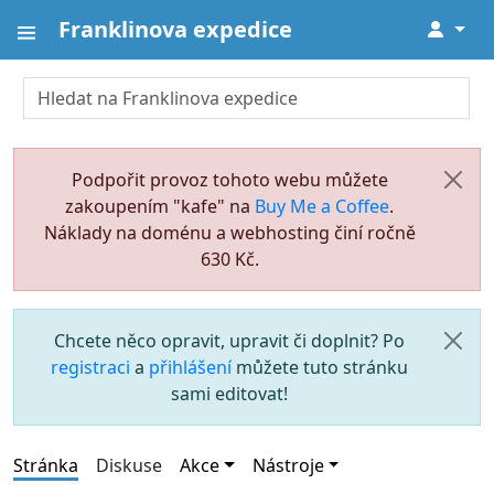
Franklinova expedice
↓
Podpořit provoz tohoto webu můžete
zakoupením "kafe" na
Buy Me a Coffee
.
Náklady na doménu a webhosting činí ročně
630 Kč.
Chcete něco opravit, upravit či doplnit? Po
registraci
a
přihlášení
můžete tuto stránku
sami editovat!
Stránka
Diskuse
Akce
Nástroje