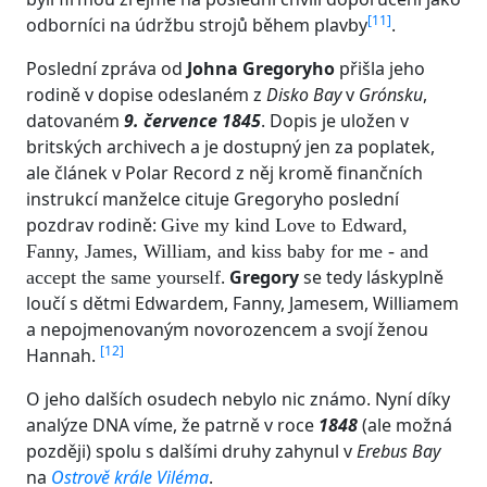
[
11
]
odborníci na údržbu strojů během plavby
.
Poslední zpráva od
Johna Gregoryho
přišla jeho
rodině v dopise odeslaném z
Disko Bay
v
Grónsku
,
datovaném
9. července 1845
. Dopis je uložen v
britských archivech a je dostupný jen za poplatek,
ale článek v Polar Record z něj kromě finančních
instrukcí manželce cituje Gregoryho poslední
pozdrav rodině:
Give my kind Love to Edward,
Fanny, James, William, and kiss baby for me - and
.
Gregory
se tedy láskyplně
accept the same yourself
loučí s dětmi Edwardem, Fanny, Jamesem, Williamem
a nepojmenovaným novorozencem a svojí ženou
[
12
]
Hannah.
O jeho dalších osudech nebylo nic známo. Nyní díky
analýze DNA víme, že patrně v roce
1848
(ale možná
později) spolu s dalšími druhy zahynul v
Erebus Bay
na
Ostrově krále Viléma
.