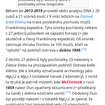
pozůstatky Johna Gregoryho.
Během let
2013-2019
provedli vědci analýzu DNA z 20
zubů a 21 vzorků kostí z 9 míst ležících na
Ostrově
krále Viléma
na trase posledního pochodu mužů
Franklinovy expedice. Tyto vzorky pocházely celkem
z 27 jedinců původem ze západní Evropy (= jde
skutečně o členy Franklinovy expedice), čili vzorek
zahrnuje zhruba čtvrtinu ze 105 mužů, kteří se
[
14
]
"vylodili" na pobřeží ostrova v
dubnu 1848
.
Z těchto 27 jedinců byly pozůstatky 23 nalezeny v
Zátoce Erebu
na jihozápadním pobřeží
Ostrova krále
Viléma
. Jde o lokality označované archeology jako
NgLj-2
a
NgLj-3
(vzdálené necelé 2 kilometry), z nichž
ta druhá je patrně místem, kde
McClintock
v roce
1859
nalezl člun opatřený skluznicemi (= předělaný
[
15
]
na saně) s dvěma kostrami uvnitř.
Obdobný člun
byl později nalezen i v lokalitě
NgLj-2
. Je zjevné, že
podstatná část (minimálně tedy 23 námořníků)