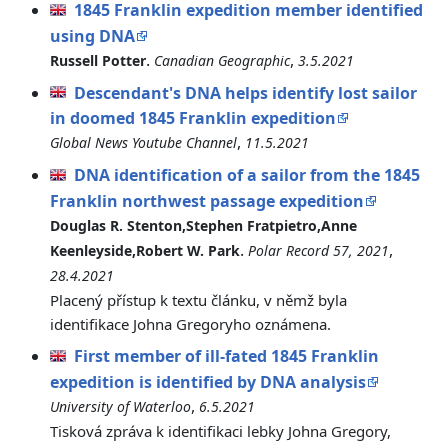
1845 Franklin expedition member identified
using DNA
.
,
Russell Potter
Canadian Geographic
3.5.2021
Descendant's DNA helps identify lost sailor
in doomed 1845 Franklin expedition
,
Global News Youtube Channel
11.5.2021
DNA identification of a sailor from the 1845
Franklin northwest passage expedition
Douglas R. Stenton,Stephen Fratpietro,Anne
.
,
Keenleyside,Robert W. Park
Polar Record 57, 2021
28.4.2021
Placený přístup k textu článku, v němž byla
identifikace Johna Gregoryho oznámena.
First member of ill-fated 1845 Franklin
expedition is identified by DNA analysis
,
University of Waterloo
6.5.2021
Tisková zpráva k identifikaci lebky Johna Gregory,