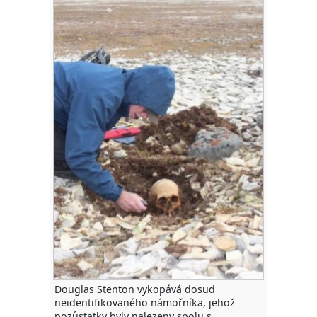
Douglas Stenton vykopává dosud
neidentifikovaného námořníka, jehož
pozůstatky byly nalezeny spolu s