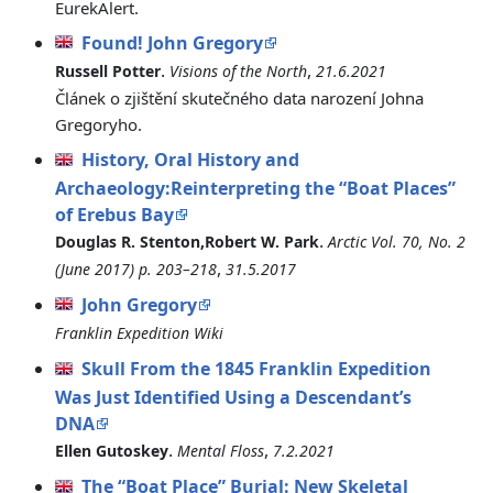
EurekAlert.
Found! John Gregory
.
,
Russell Potter
Visions of the North
21.6.2021
Článek o zjištění skutečného data narození Johna
Gregoryho.
History, Oral History and
Archaeology:Reinterpreting the “Boat Places”
of Erebus Bay
.
Douglas R. Stenton,Robert W. Park
Arctic Vol. 70, No. 2
,
(June 2017) p. 203–218
31.5.2017
John Gregory
Franklin Expedition Wiki
Skull From the 1845 Franklin Expedition
Was Just Identified Using a Descendant’s
DNA
.
,
Ellen Gutoskey
Mental Floss
7.2.2021
The “Boat Place” Burial: New Skeletal