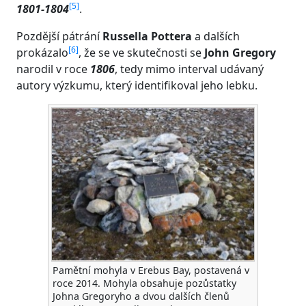
[
5
]
1801-1804
.
Pozdější pátrání
Russella Pottera
a dalších
[
6
]
prokázalo
, že se ve skutečnosti se
John Gregory
narodil v roce
1806
, tedy mimo interval udávaný
autory výzkumu, který identifikoval jeho lebku.
Pamětní mohyla v Erebus Bay, postavená v
roce 2014. Mohyla obsahuje pozůstatky
Johna Gregoryho a dvou dalších členů