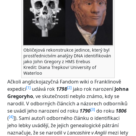
Obličejová rekonstrukce jedince, který byl
prostřednictvím analýzy DNA identifikován
jako John Gregory z HMS Erebus
Kredit: Diana Trepkov/ University of
Waterloo
Ačkoli anglickojazyčná Fandom wiki o Franklinově
[
1
]
[
2
]
expedici
udává rok
1798
jako rok narození
Johna
Gregoryho
, ve skutečnosti nebylo známo, kdy se
narodil. V odborných článcích a názorech odborníků
[
3
]
se uvádí jeho narození od roku
1790
do roku
1806
[
4
]
(
]). Sami autoři odborného článku o identifikaci
jeho lebky uvádějí, že jejich genealogické pátrání
naznačuje, že se narodil v
Lancashire v Anglii
mezi lety