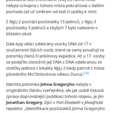
nebyla schopna z tohoto místa pokračovat v dalším
pochodu (ať už směrem od lodí či zpátky k nim).
Z
NgLj-2
pochází pozůstatky 13 jedinců, z
NgLj-3
pozůstatky 3 jedinců a zbylých 7 bylo nalezeno v
blízkém okolí.
Dále byly vědci odebrány vzorky DNA od 17 v
současnosti žijících osob, které se samy považují za
potomky členů Franklinovy expedice. Až u 17. osoby
se podařilo ztotožnit její DNA s DNA odebranou ze
stoličky jedince z lokality
NgLj-3
(tedy patrně z místa
[
16
]
původního McClintockova nálezu člunu).
Identita potomka
Johna Gregoryho
nebyla v
originálním článku zveřejněna, ale jak uvádí tisková
zpráva doprovázející publikaci tohoto objevu, je jím
Jonathan Gregory
, žijící v
Port Elizabeth
v
Jihoafrické
republice
.
Identifikace pozůstatků Johna Gregoryho