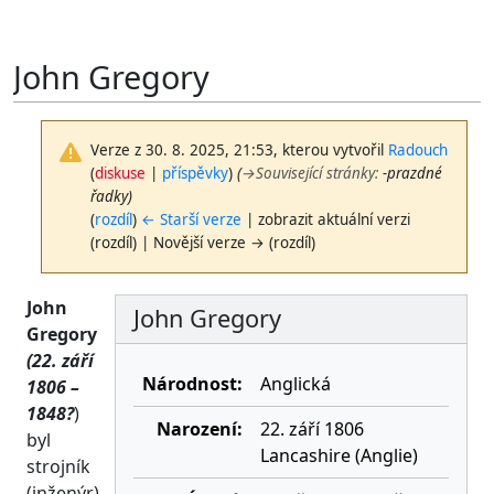
John Gregory
Verze z 30. 8. 2025, 21:53, kterou vytvořil
Radouch
(
diskuse
|
příspěvky
)
(
→
Související stránky
:
-prazdné
řadky)
(
rozdíl
)
← Starší verze
| zobrazit aktuální verzi
(rozdíl) | Novější verze → (rozdíl)
John
John Gregory
Gregory
(22. září
Národnost:
Anglická
1806 –
1848?
)
Narození:
22. září 1806
byl
Lancashire (Anglie)
strojník
(inženýr),