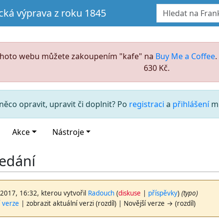
ická výprava z roku 1845
ohoto webu můžete zakoupením "kafe" na
Buy Me a Coffee
630 Kč.
něco opravit, upravit či doplnit? Po
registraci
a
přihlášení
mů
Akce
Nástroje
edání
 2017, 16:32, kterou vytvořil
Radouch
(
diskuse
|
příspěvky
)
(typo)
í verze
| zobrazit aktuální verzi (rozdíl) | Novější verze → (rozdíl)