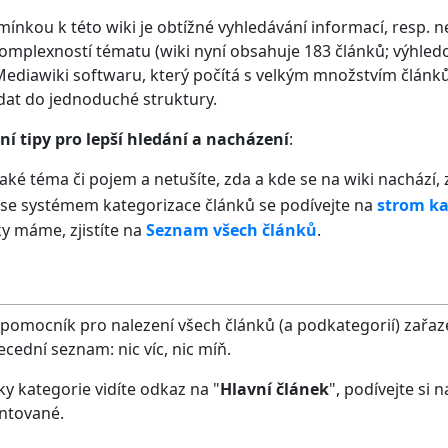
nkou k této wiki je obtížné vyhledávání informací, resp. nem
omplexností tématu (wiki nyní obsahuje 183 článků; výhledo
diawiki softwaru, který počítá s velkým množstvím článků, 
dat do jednoduché struktury.
ní tipy pro lepší hledání a nacházení
:
ké téma či pojem a netušíte, zda a kde se na wiki nachází,
se systémem kategorizace článků se podívejte na
strom ka
y máme, zjistíte na
Seznam všech článků
.
 pomocník pro nalezení všech článků (a podkategorií) zařazen
cední seznam: nic víc, nic míň.
ky kategorie vidíte odkaz na "
Hlavní článek
", podívejte si 
ntované.