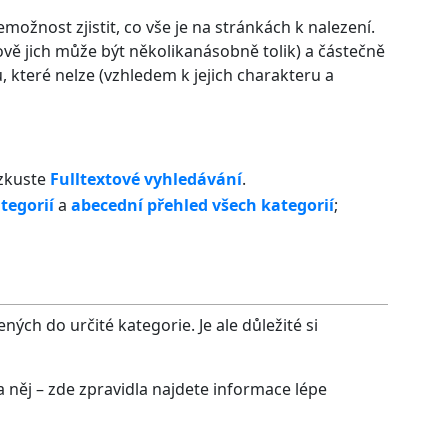
ožnost zjistit, co vše je na stránkách k nalezení.
vě jich může být několikanásobně tolik) a částečně
které nelze (vzhledem k jejich charakteru a
 zkuste
Fulltextové vyhledávání
.
tegorií
a
abecední přehled všech kategorií
;
ých do určité kategorie. Je ale důležité si
na něj – zde zpravidla najdete informace lépe