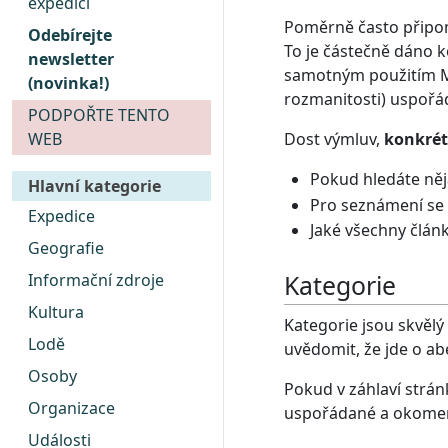
expedici
Poměrně často připomí
Odebírejte
To je částečně dáno k
newsletter
samotným použitím Me
(novinka!)
rozmanitosti) uspořá
PODPOŘTE TENTO
Dost výmluv,
konkrét
WEB
Pokud hledáte něja
Hlavní kategorie
Pro seznámení se 
Expedice
Jaké všechny článk
Geografie
Kategorie
Informační zdroje
Kultura
Kategorie jsou skvělý
Lodě
uvědomit, že jde o abe
Osoby
Pokud v záhlaví strán
Organizace
uspořádané a okome
Události