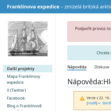
Franklinova expedice
– zmizelá britská arkt
Podpořit provoz t
Chcete 
Nápověda
Diskuse
Další projekty
Mapa Franklinovy
Nápověda
:
Hl
expedice
X (Twitter)
Facebook
Verze z 22. 10.
(
rozdíl
)
← Starš
Blog o Franklinově