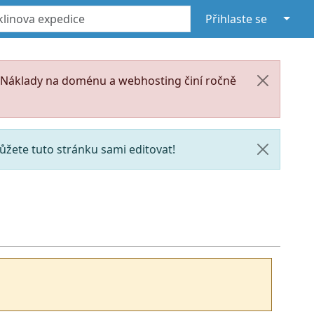
↓
Přihlaste se
. Náklady na doménu a webhosting činí ročně
žete tuto stránku sami editovat!