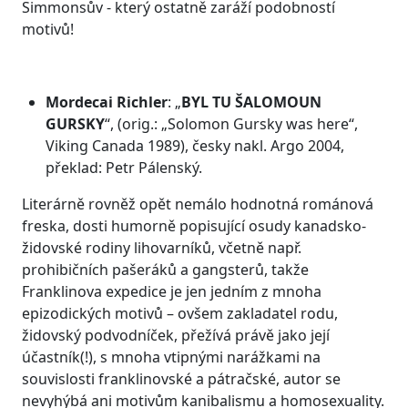
Simmonsův - který ostatně zaráží podobností
motivů!
Mordecai Richler
: „
BYL TU ŠALOMOUN
GURSKY
“, (orig.: „Solomon Gursky was here“,
Viking Canada 1989), česky nakl. Argo 2004,
překlad: Petr Pálenský.
Literárně rovněž opět nemálo hodnotná románová
freska, dosti humorně popisující osudy kanadsko-
židovské rodiny lihovarníků, včetně např.
prohibičních pašeráků a gangsterů, takže
Franklinova expedice je jen jedním z mnoha
epizodických motivů – ovšem zakladatel rodu,
židovský podvodníček, přežívá právě jako její
účastník(!), s mnoha vtipnými narážkami na
souvislosti franklinovské a pátračské, autor se
nevyhýbá ani motivům kanibalismu a homosexuality.