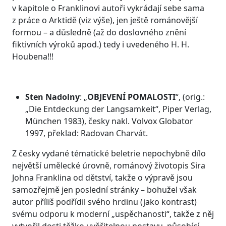
v kapitole o Franklinovi autoři vykrádají sebe sama
z práce o Arktidě (viz výše), jen ještě románovější
formou – a důsledně (až do doslovného znění
fiktivních výroků apod.) tedy i uvedeného H. H.
Houbena!!!
Sten Nadolny
: „
OBJEVENÍ POMALOSTI
“, (orig.:
„Die Entdeckung der Langsamkeit“, Piper Verlag,
München 1983), česky nakl. Volvox Globator
1997, překlad: Radovan Charvát.
Z česky vydané tématické beletrie nepochybně dílo
největší umělecké úrovně, románový životopis Sira
Johna Franklina od dětství, takže o výpravě jsou
samozřejmě jen poslední stránky – bohužel však
autor příliš podřídil svého hrdinu (jako kontrast)
svému odporu k moderní „uspěchanosti“, takže z něj
vytvořil dosti těžko uvěřitelnou postavu, působící