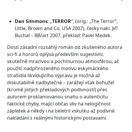
Dan Simmons
: „
TERROR
“, (orig.: „The Terror“,
Little, Brown and Co, USA 2007), česky nakl. Jiří
Buchal – BB/art 2007, překlad: Pavel Medek.
Dosti zásadní rozsáhlý román od zkušeného autora
sci-fi a hororů oplývá především sugestivní,
skutečně mrazivou a pochmurnou atmosférou, ač
použití nadpřirozeného motivu eskymáckého
strašidla likvidujícího výpravu je možná až
diskutabilně nadbytečné – zarážejí však bohužel
(kromě jistých překladových podivností) přes
autorem proklamovanou snahu o autenticitu
faktické chyby, mající občas vliv na nelogičnost
zápletek a někdy i na beletrii vskutku až podivné
nakládání s reálnými historickými postavami.