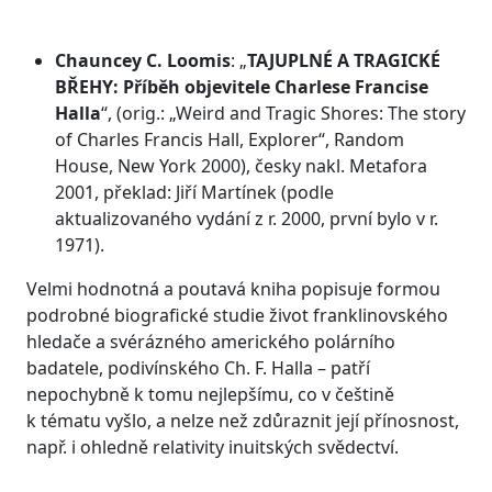
Chauncey C. Loomis
: „
TAJUPLNÉ A TRAGICKÉ
BŘEHY:
Příběh objevitele Charlese Francise
Halla
“, (orig.: „Weird and Tragic Shores: The story
of Charles Francis Hall, Explorer“, Random
House, New York 2000), česky nakl. Metafora
2001, překlad: Jiří Martínek (podle
aktualizovaného vydání z r. 2000, první bylo v r.
1971).
Velmi hodnotná a poutavá kniha popisuje formou
podrobné biografické studie život franklinovského
hledače a svérázného amerického polárního
badatele, podivínského Ch. F. Halla – patří
nepochybně k tomu nejlepšímu, co v češtině
k tématu vyšlo, a nelze než zdůraznit její přínosnost,
např. i ohledně relativity inuitských svědectví.