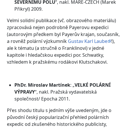
SEVERNÍMU PÓLU
“, nakl. MARE-CZECH (Marek
Přikryl) 2009.
Velmi solidní publikace (vč. obrazového materiálu)
zpracovává nejen podrobně Payerovu expedici
(autorovým předkem byl Payerův krajan, současník,
a rovněž polární výzkumník
Gustav Karl Laube
!),
ale k tématu (a stručně o Franklinovi) v jedné
kapitole i hledačskou expedici por. Schwatky,
vzhledem k pražskému rodákovi Klutschakovi.
PhDr. Miroslav Martínek
: „
VELKÉ POLÁRNÍ
VÝPRAVY
“, nakl. Pražská vydavatelská
společnost/ Epocha 2011.
Přes shodu titulu s jedním výše uvedeným, jde o
původní český popularizační přehled polárních
expedic od zkušeného historického publicisty,