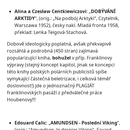
Alina a Czesław Centkiewiczovi
: „
DOBÝVÁNÍ
ARKTIDY
“, (orig.: „Na podbój Arktyki“, Czytelnik,
Warszawa 1952), česky nakl. Mladá fronta 1958,
překlad: Lenka Teigová-Stachová.
Dobově ideologicky poplatná, avšak překvapivě
rozsáhlá a podrobná (450 stran) zajímavá
popularizující kniha,
bohužel
v příp. Franklinovy
výpravy (stejný koncept kapitol, jinak se koncepci
této knihy polských polárních publicistů spíše
vymykající částečná beletrizace, i celková téměř
doslovnost!) jde o jednoznačný PLAGIÁT
franklinovských pasáží z předválečné práce
Houbenovy!!!
Edouard Calic
: „
AMUNDSEN
- Poslední Viking
“,
(orig.: "Amundsen, le dernier Viking", Fayard,