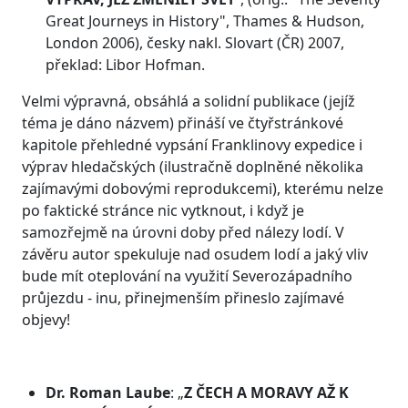
Great Journeys in History", Thames & Hudson,
London 2006), česky nakl. Slovart (ČR) 2007,
překlad: Libor Hofman.
Velmi výpravná, obsáhlá a solidní publikace (jejíž
téma je dáno názvem) přináší ve čtyřstránkové
kapitole přehledné vypsání Franklinovy expedice i
výprav hledačských (ilustračně doplněné několika
zajímavými dobovými reprodukcemi), kterému nelze
po faktické stránce nic vytknout, i když je
samozřejmě na úrovni doby před nálezy lodí. V
závěru autor spekuluje nad osudem lodí a jaký vliv
bude mít oteplování na využití Severozápadního
průjezdu - inu, přinejmenším přineslo zajímavé
objevy!
Dr. Roman Laube
: „
Z ČECH A MORAVY AŽ K