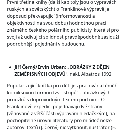
První třetina knihy (další kapitoly jsou o výpravách
ruských a sovětských) o Franklinově výpravě je
doposud překvapující (informovaností a
objektivností na svou dobu) hodnotnou prací
známého českého polárního publicisty, která si pro
svoji až udivující solidnost pravděpodobně zaslouží
podrobnější pojednání v budoucnu.
Jiří Černý/Ervín Urban
: „
OBRÁZKY Z DĚJIN
ZEMĚPISNÝCH OBJEVŮ
“, nakl. Albatros 1992.
Popularizující knížka pro děti je zpracována téměř
komiksovou formou tzv. "stripů" - obrázkových
proužků s doprovodným textem pod nimi. O
Franklinově expedici pojednávají dvě strany
(věnované z větší části výpravám hledačským), na
pochopitelné úrovni literatury pro mládež nelze
autorovi textů (J. Černý) nic vytknout, ilustrátor (E.