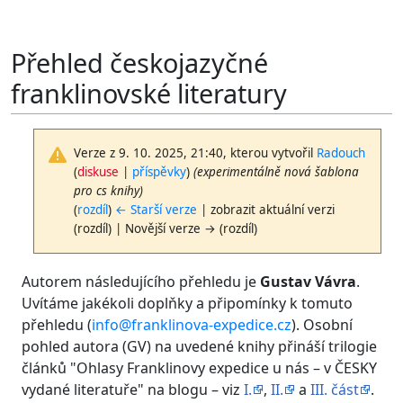
Přehled českojazyčné
franklinovské literatury
Verze z 9. 10. 2025, 21:40, kterou vytvořil
Radouch
(
diskuse
|
příspěvky
)
(experimentálně nová šablona
pro cs knihy)
(
rozdíl
)
← Starší verze
| zobrazit aktuální verzi
(rozdíl) | Novější verze → (rozdíl)
Autorem následujícího přehledu je
Gustav Vávra
.
Uvítáme jakékoli doplňky a připomínky k tomuto
přehledu (
info@franklinova-expedice.cz
). Osobní
pohled autora (GV) na uvedené knihy přináší trilogie
článků "Ohlasy Franklinovy expedice u nás – v ČESKY
vydané literatuře" na blogu – viz
I.
,
II.
a
III. část
.