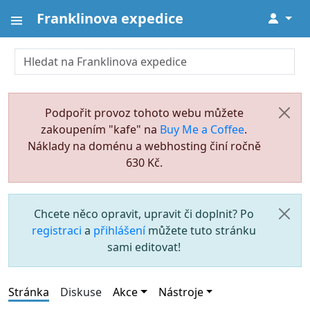
Franklinova expedice
↓
Podpořit provoz tohoto webu můžete
zakoupením "kafe" na
Buy Me a Coffee
.
Náklady na doménu a webhosting činí ročně
630 Kč.
Chcete něco opravit, upravit či doplnit? Po
registraci
a
přihlášení
můžete tuto stránku
sami editovat!
Stránka
Diskuse
Akce
Nástroje