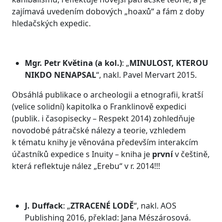
zajímavá uvedením dobových „hoaxů“ a fám z doby
hledačských expedic.
Mgr. Petr Květina (a kol.)
: „
MINULOST, KTEROU
NIKDO NENAPSAL
“, nakl. Pavel Mervart 2015.
Obsáhlá publikace o archeologii a etnografii, kratší
(velice solidní) kapitolka o Franklinově expedici
(publik. i časopisecky – Respekt 2014) zohledňuje
novodobé pátračské nálezy a teorie, vzhledem
k tématu knihy je věnována především interakcím
účastníků expedice s Inuity – kniha je
první
v češtině,
která reflektuje nález „Erebu“ v r. 2014!!!
J. Duffack
: „
ZTRACENÉ LODĚ
“, nakl. AOS
Publishing 2016, překlad: Jana Mészárosová.