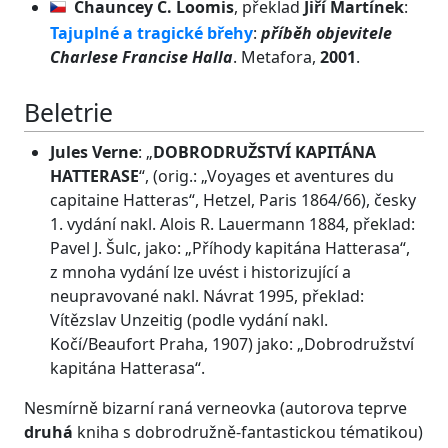
Chauncey C. Loomis
, překlad
Jiří Martínek
:
Tajuplné a tragické břehy
:
příběh objevitele
Charlese Francise Halla
. Metafora,
2001
.
Beletrie
Jules Verne
: „
DOBRODRUŽSTVÍ KAPITÁNA
HATTERASE
“, (orig.: „Voyages et aventures du
capitaine Hatteras“, Hetzel, Paris 1864/66), česky
1. vydání nakl. Alois R. Lauermann 1884, překlad:
Pavel J. Šulc, jako: „Příhody kapitána Hatterasa“,
z mnoha vydání lze uvést i historizující a
neupravované nakl. Návrat 1995, překlad:
Vítězslav Unzeitig (podle vydání nakl.
Kočí/Beaufort Praha, 1907) jako: „Dobrodružství
kapitána Hatterasa“.
Nesmírně bizarní raná verneovka (autorova teprve
druhá
kniha s dobrodružně-fantastickou tématikou)