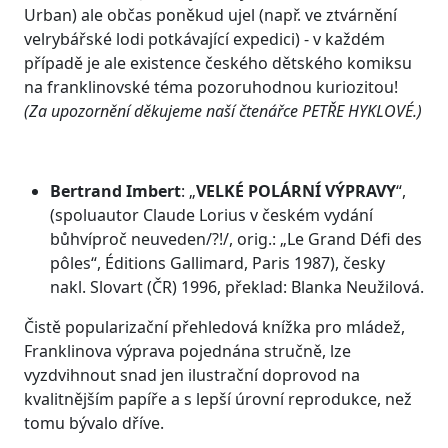
Urban) ale občas poněkud ujel (např. ve ztvárnění
velrybářské lodi potkávající expedici) - v každém
případě je ale existence českého dětského komiksu
na franklinovské téma pozoruhodnou kuriozitou!
(Za upozornění děkujeme naší čtenářce PETŘE HYKLOVÉ.)
Bertrand Imbert
: „
VELKÉ POLÁRNÍ VÝPRAVY
“,
(spoluautor Claude Lorius v českém vydání
bůhvíproč neuveden/?!/, orig.: „Le Grand Défi des
pôles“, Éditions Gallimard, Paris 1987), česky
nakl. Slovart (ČR) 1996, překlad: Blanka Neužilová.
Čistě popularizační přehledová knížka pro mládež,
Franklinova výprava pojednána stručně, lze
vyzdvihnout snad jen ilustrační doprovod na
kvalitnějším papíře a s lepší úrovní reprodukce, než
tomu bývalo dříve.