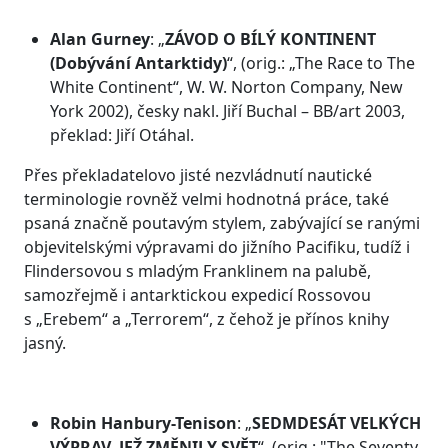
Alan Gurney
: „
ZÁVOD O BÍLÝ KONTINENT
(Dobývání Antarktidy)
“, (orig.: „The Race to The
White Continent“, W. W. Norton Company, New
York 2002), česky nakl. Jiří Buchal – BB/art 2003,
překlad: Jiří Otáhal.
Přes překladatelovo jisté nezvládnutí nautické
terminologie rovněž velmi hodnotná práce, také
psaná značně poutavým stylem, zabývající se ranými
objevitelskými výpravami do jižního Pacifiku, tudíž i
Flindersovou s mladým Franklinem na palubě,
samozřejmě i antarktickou expedicí Rossovou
s „Erebem“ a „Terrorem“, z čehož je přínos knihy
jasný.
Robin Hanbury-Tenison
: „
SEDMDESÁT VELKÝCH
VÝPRAV, JEŽ ZMĚNILY SVĚT
“, (orig.: "The Seventy