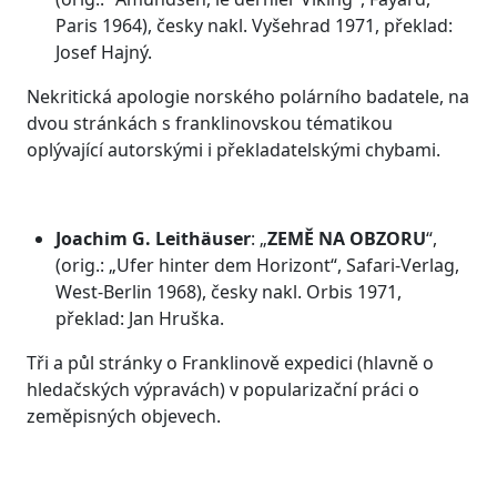
Paris 1964), česky nakl. Vyšehrad 1971, překlad:
Josef Hajný.
Nekritická apologie norského polárního badatele, na
dvou stránkách s franklinovskou tématikou
oplývající autorskými i překladatelskými chybami.
Joachim G. Leithäuser
: „
ZEMĚ NA OBZORU
“,
(orig.: „Ufer hinter dem Horizont“, Safari-Verlag,
West-Berlin 1968), česky nakl. Orbis 1971,
překlad: Jan Hruška.
Tři a půl stránky o Franklinově expedici (hlavně o
hledačských výpravách) v popularizační práci o
zeměpisných objevech.