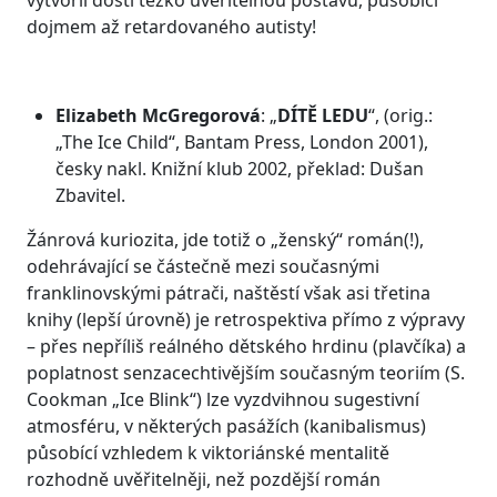
dojmem až retardovaného autisty!
Elizabeth McGregorová
: „
DÍTĚ LEDU
“, (orig.:
„The Ice Child“, Bantam Press, London 2001),
česky nakl. Knižní klub 2002, překlad: Dušan
Zbavitel.
Žánrová kuriozita, jde totiž o „ženský“ román(!),
odehrávající se částečně mezi současnými
franklinovskými pátrači, naštěstí však asi třetina
knihy (lepší úrovně) je retrospektiva přímo z výpravy
– přes nepříliš reálného dětského hrdinu (plavčíka) a
poplatnost senzacechtivějším současným teoriím (S.
Cookman „Ice Blink“) lze vyzdvihnou sugestivní
atmosféru, v některých pasážích (kanibalismus)
působící vzhledem k viktoriánské mentalitě
rozhodně uvěřitelněji, než pozdější román