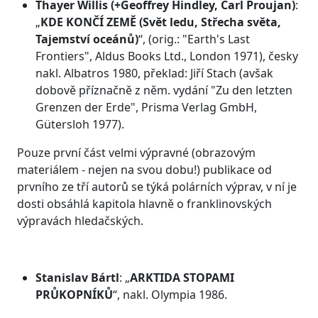
Thayer Willis (+Geoffrey Hindley, Carl Proujan)
:
„
KDE KONČÍ ZEMĚ
(Svět ledu, Střecha světa,
Tajemství oceánů)
“, (orig.: "Earth's Last
Frontiers", Aldus Books Ltd., London 1971), česky
nakl. Albatros 1980, překlad: Jiří Stach (avšak
dobově příznačně z něm. vydání "Zu den letzten
Grenzen der Erde", Prisma Verlag GmbH,
Gütersloh 1977).
Pouze první část velmi výpravné (obrazovým
materiálem - nejen na svou dobu!) publikace od
prvního ze tří autorů se týká polárních výprav, v ní je
dosti obsáhlá kapitola hlavně o franklinovských
výpravách hledačských.
Stanislav Bártl
: „
ARKTIDA STOPAMI
PRŮKOPNÍKŮ
“, nakl. Olympia 1986.