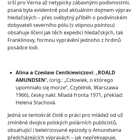
srší pro Verna až netypicky zábavnými podivnostmi,
psaná byla evidentně pod aktuálním dojmem výprav
hledačských – přes svébytný příběh o podivínském
dobyvateli severního pólu (s vtipnou pointou)
obsahuje líčení jak těch expedicí hledačských, tak
Franklinovy, formou vyprávění jednoho z hrdinů
posádce lodi.
Alina a Czesław Centkiewiczovi
: „
ROALD
AMUNDSEN
“, (orig.: „Człowiek, o którego
upomniało się morze“, Czytelnik, Warszawa
1966), česky nakl. Mladá fronta 1971, překlad:
Helena Stachová.
Jedná se tentokrát čistě o práci pro mládež od už
zmíněné dvojice polských polárních publicistů,
obsahující i beletrizované epizody o Amundsena
předcházejících výpravách – jak nepřekvapuje,