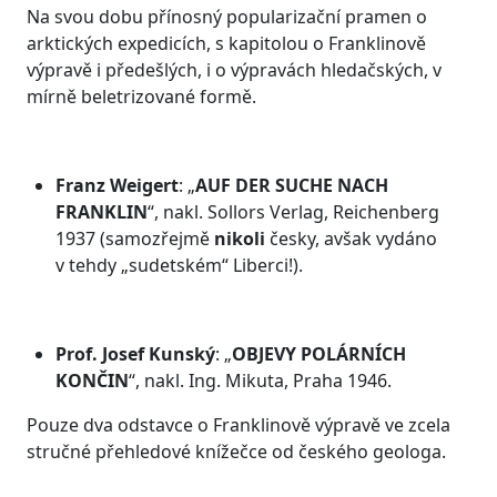
Na svou dobu přínosný popularizační pramen o
arktických expedicích, s kapitolou o Franklinově
výpravě i předešlých, i o výpravách hledačských, v
mírně beletrizované formě.
Franz Weigert
: „
AUF DER SUCHE NACH
FRANKLIN
“, nakl. Sollors Verlag, Reichenberg
1937 (samozřejmě
nikoli
česky, avšak vydáno
v tehdy „sudetském“ Liberci!).
Prof. Josef Kunský
: „
OBJEVY POLÁRNÍCH
KONČIN
“, nakl. Ing. Mikuta, Praha 1946.
Pouze dva odstavce o Franklinově výpravě ve zcela
stručné přehledové knížečce od českého geologa.