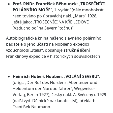
Prof. RNDr. František Běhounek
: „
TROSEČNÍCI
POLÁRNÍHO MOŘE
“, 1. vydání (dále mnohokrát
reeditováno po úpravách) nakl. „Mars“ 1928,
ještě jako: „TROSEČNÍCI NA KŘE LEDOVÉ
(Vzducholodí na Severní točnu)“.
Autobiografická kniha našeho slavného polárního
badatele o jeho účasti na Nobileho expedici
vzducholodí „Italia“, obsahuje
stručné
líčení
Franklinovy expedice v historických souvislostech
Heinrich Hubert Houben
: „
VOLÁNÍ SEVERU
“,
(orig.: „Der Ruf des Nordens: Abenteuer und
Heldentum der Nordpolfahrer“, Wegweiser-
Verlag, Berlin 1927), česky nakl. A. Svěcený r. 1929
(další vyd. Dělnické nakladatelství), překlad:
František Neumann.