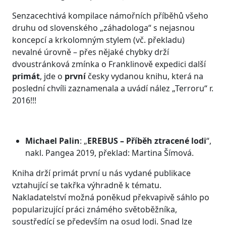
Senzacechtivá kompilace námořních příběhů všeho
druhu od slovenského „záhadologa“ s nejasnou
koncepcí a krkolomným stylem (vč. překladu)
nevalné úrovně – přes nějaké chybky drží
dvoustránková zmínka o Franklinově expedici další
primát
, jde o
první
česky vydanou knihu, která na
poslední chvíli zaznamenala a uvádí nález „Terroru“ r.
2016!!!
Michael Palin
: „
EREBUS
– Příběh ztracené lodi
“,
nakl. Pangea 2019, překlad: Martina Šímová.
Kniha drží primát první u nás vydané publikace
vztahující se takřka výhradně k tématu.
Nakladatelství možná poněkud překvapivě sáhlo po
popularizující práci známého světoběžníka,
soustředící se především na osud lodi. Snad lze