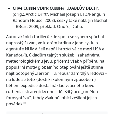
Clive Cussler/Dirk Cussler
: „
ĎÁBLŮV DECH
“,
(orig.:„Arctic Drift“, Michael Joseph LTD/Penguin
Random House, 2008), česky také nakl. Jiří Buchal
– BB/art 2009, překlad: Ondřej Duha.
Autor akčních thrillerů zde spolu se synem spáchal
naprostý škvár , ve kterém hrdina z jeho cyklu o
agentuře NUMA čelí např. i hrozící válce mezi USA a
Kanadou(!), úkladům tajných služeb i záhadnému
meteorologickému jevu, přičemž však v příběhu na
populární motiv globálního oteplování ještě stihne
najít potopený „Terror“ i „Erebus“ zamrzlý v ledovci –
na lodě se totiž (dosti krkolomným způsobem)
během expedice dostal náklad vzácného kovu
ruthenia, strategicky dnes důležitý pro „umělou
fotosyntézu“, tehdy však působící zešílení jejich
posádek!!!