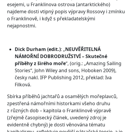
esejemi, u Franklinova ostrova (antarktického)
najdeme dosti vtipný popis výpravy Rossovy i zmínku
o Franklinově, i když s překladatelskými
nejapnostmi.
Dick Durham (edit.)
: „
NEUVĚŘITELNÁ
NÁMOŘNÍ DOBRODRUŽSTVÍ
– Skutečné
příběhy z širého moře
“, (orig.: „Amazing Sailing
Stories“, John Wiley and sons, Hoboken 2009),
česky nakl. IFP Publishing 2012, překlad: Iva
Filková.
Sbírka příběhů jachtařů a osamělých mořeplavců,
zpestřená námořními historkami všeho druhu
z různých dob – kapitola o Franklinově výpravě
(zřejmě časopisecký článek, uvedený zdroj je
evidentně chybný) je dosti věnována tématu
kanibalismu, reflektuje novější pátračské teorie, a je