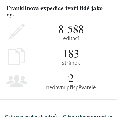
Franklinova expedice tvoří lidé jako
vy.
8 588
editací
183
stránek
2
nedávní přispěvatelé
Ochrana osobních údajů
O Franklinova expedice