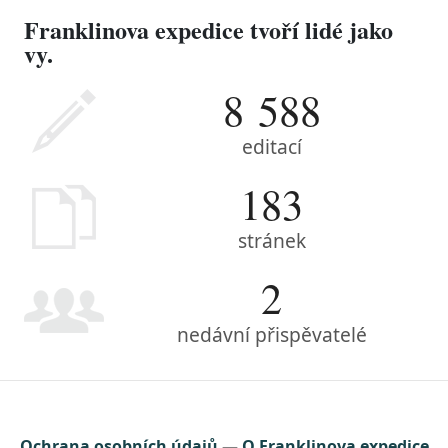
Franklinova expedice tvoří lidé jako
vy.
8 588
editací
183
stránek
2
nedávní přispěvatelé
Ochrana osobních údajů
O Franklinova expedice