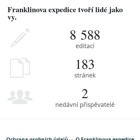
Franklinova expedice tvoří lidé jako
vy.
8 588
editací
183
stránek
2
nedávní přispěvatelé
Ochrana osobních údajů
O Franklinova expedice