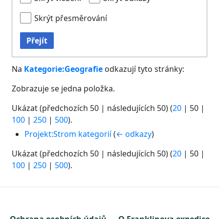
Skrýt přesměrování
Přejít
Na
Kategorie:Geografie
odkazují tyto stránky:
Zobrazuje se jedna položka.
Ukázat (
předchozích 50
|
následujících 50
) (
20
|
50
|
100
|
250
|
500
).
Projekt:Strom kategorií
(
← odkazy
)
Ukázat (
předchozích 50
|
následujících 50
) (
20
|
50
|
100
|
250
|
500
).
Ochrana osobních údajů
O Franklinova expedice