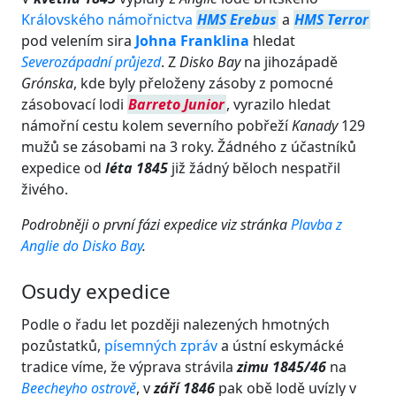
Královského námořnictva
HMS Erebus
a
HMS Terror
pod velením sira
Johna Franklina
hledat
Severozápadní průjezd
. Z
Disko Bay
na jihozápadě
Grónska
, kde byly přeloženy zásoby z pomocné
zásobovací lodi
Barreto Junior
, vyrazilo hledat
námořní cestu kolem severního pobřeží
Kanady
129
mužů se zásobami na 3 roky. Žádného z účastníků
expedice od
léta 1845
již žádný běloch nespatřil
živého.
Podrobněji o první fázi expedice viz stránka
Plavba z
Anglie do Disko Bay
.
Osudy expedice
Podle o řadu let později nalezených hmotných
pozůstatků,
písemných zpráv
a ústní eskymácké
tradice víme, že výprava strávila
zimu 1845/46
na
Beecheyho ostrově
, v
září 1846
pak obě lodě uvízly v