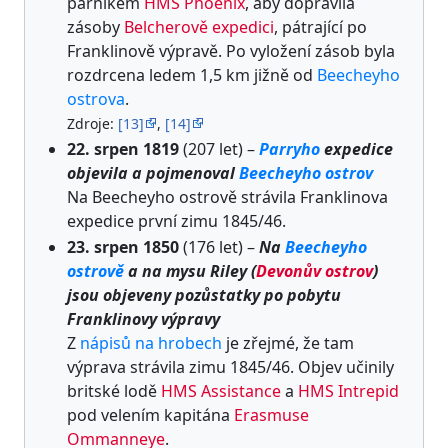
parníkem
HMS Phoenix
, aby dopravila
zásoby
Belcherově expedici
, pátrající po
Franklinově výpravě. Po vyložení zásob byla
rozdrcena ledem 1,5 km jižně od
Beecheyho
ostrova
.
Zdroje:
[13]
,
[14]
22. srpen 1819
(207 let) –
Parryho
expedice
objevila a pojmenoval
Beecheyho ostrov
Na Beecheyho ostrově strávila Franklinova
expedice první zimu 1845/46.
23. srpen 1850
(176 let) –
Na
Beecheyho
ostrově
a na mysu Riley (
Devonův ostrov
)
jsou objeveny pozůstatky po pobytu
Franklinovy výpravy
Z
nápisů na hrobech
je zřejmé, že tam
výprava strávila zimu 1845/46. Objev učinily
britské lodě
HMS Assistance
a
HMS Intrepid
pod velením kapitána
Erasmuse
Ommanneye
.