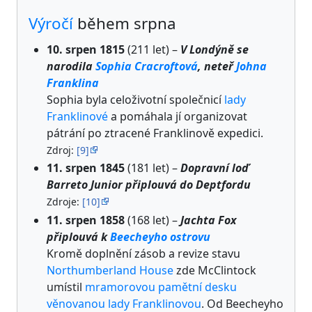
Výročí
během srpna
10. srpen 1815
(211 let) –
V Londýně se
narodila
Sophia Cracroftová
, neteř
Johna
Franklina
Sophia byla celoživotní společnicí
lady
Franklinové
a pomáhala jí organizovat
pátrání po ztracené Franklinově expedici.
Zdroj:
[9]
11. srpen 1845
(181 let) –
Dopravní loď
Barreto Junior připlouvá do Deptfordu
Zdroje:
[10]
11. srpen 1858
(168 let) –
Jachta Fox
připlouvá k
Beecheyho ostrovu
Kromě doplnění zásob a revize stavu
Northumberland House
zde McClintock
umístil
mramorovou pamětní desku
věnovanou lady Franklinovou
. Od Beecheyho