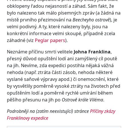
obklopeny řadou nejasností a záhad. Sám fakt, že
bylo nalezeno tak málo písemných zpráv (a žádná na
místě prvního přezimování na
Beecheyho ostrově
), je
velmi podivný. A ty, které nalezeny byly, jsou na
konkrétní informace velmi skoupé, případně zcela
záhadné (viz
Peglar papers
).
Neznáme příčinu smrti velitele
Johna Franklina
,
přesný důvod opuštění lodí ani zamýšlený cíl poutě
na jih. Nevíme, zda expedici postihla nějaká vážná
nehoda (např. ztráta části zásob, nehoda některé
vyslané saňové výpravy apod.) či onemocnění, které
by vysvětlily poměrně vysoké ztráty na životech před
opuštěním lodí a poměrně rychlé umírání během
pěšího přesunu na jih po
Ostrově krále Viléma
.
Podrobněji na (zatím neexistující) stránce
Příčiny zkázy
Franklinovy expedice