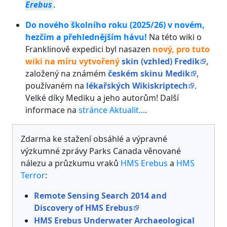
Erebus
.
Do nového školního roku (2025/26) v novém,
hezčím a přehlednějším hávu!
Na této wiki o
Franklinově expedici byl nasazen
nový, pro tuto
wiki na míru vytvořený
skin (vzhled) Fredik
,
založený na známém
českém skinu Medik
,
používaném na
lékařských Wikiskriptech
.
Velké díky Mediku a jeho autorům! Další
informace na
stránce Aktualit...
.
Zdarma ke stažení obsáhlé a výpravné
výzkumné zprávy Parks Canada věnované
nálezu a průzkumu vraků
HMS Erebus
a
HMS
Terror
:
Remote Sensing Search 2014 and
Discovery of HMS Erebus
HMS Erebus Underwater Archaeological