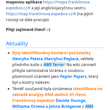
mapovou aplikace
https://mapa.franklinova-
expedice.cz
a její anglickojazyčnou sestru
https://map.franklinova-expedice.cz
(na jejich
rozvoji se dále pracuje).
Přeji zajímavé čtení! :-)
Aktuality
Byly identifikovány kosterní pozůstatky
Henryho Petera (Harryho) Peglara
, velitele
předního koše z
HMS Terror
! Na wiki zároveň
přibyla samostatná stránka o souboru
písemností známém jako
Peglar Papers
, který
byl u kostry nalezen.
Téměř současně byla oznámena
identifikace na
základě analýzy DNA dalších tří členů
Franklinovy expedice
:
Davida Younga
,
Williama Orrena
a
Johna Bridgense
z
HMS