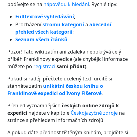
podívejte se na
nápovědu k hledání
. Rychlé tipy:
Fulltextové vyhledávání
;
Procházení
stromu kategorií
a
abecední
přehled všech kategorií
;
Seznam všech článků
Pozor! Tato wiki zatím ani zdaleka nepokrývá celý
příběh Franklinovy expedice (ale chybějící informace
můžete po
registraci
sami přidat
).
Pokud si raději přečtete ucelený text, určitě si
stáhněte zatím
unikátní českou knihu o
Franklinově expedici od Ivony Fišerové
.
Přehled vyznamnějších
českých online zdrojů k
expedici
najdete v kapitole
Českojazyčné zdroje
na
stránce s přehledem informačních zdrojů.
A pokud dáte přednost tištěným knihám, projděte si