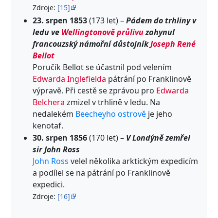
Zdroje:
[15]
23. srpen 1853
(173 let) –
Pádem do trhliny v
ledu ve
Wellingtonově průlivu
zahynul
francouzský námořní důstojník
Joseph René
Bellot
Poručík Bellot se účastnil pod velením
Edwarda Inglefielda
pátrání po Franklinově
výpravě. Při cestě se zprávou pro
Edwarda
Belchera
zmizel v trhlině v ledu. Na
nedalekém
Beecheyho ostrově
je jeho
kenotaf.
30. srpen 1856
(170 let) –
V Londýně zemřel
sir John Ross
John Ross
velel několika arktickým expedicím
a podílel se na pátrání po Franklinově
expedici.
Zdroje:
[16]