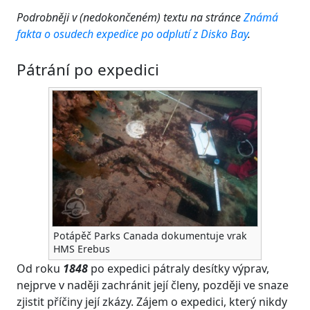
Podrobněji v (nedokončeném) textu na stránce
Známá
fakta o osudech expedice po odplutí z Disko Bay
.
Pátrání po expedici
Potápěč Parks Canada dokumentuje vrak
HMS Erebus
Od roku
1848
po expedici pátraly desítky výprav,
nejprve v naději zachránit její členy, později ve snaze
zjistit příčiny její zkázy. Zájem o expedici, který nikdy