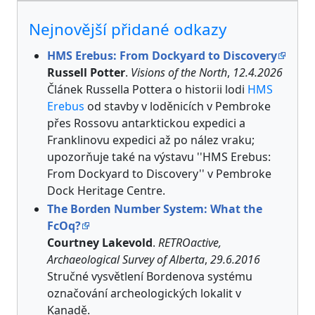
Nejnovější přidané odkazy
HMS Erebus: From Dockyard to Discovery
Russell Potter
.
Visions of the North
,
12.4.2026
Článek Russella Pottera o historii lodi
HMS
Erebus
od stavby v loděnicích v Pembroke
přes Rossovu antarktickou expedici a
Franklinovu expedici až po nález vraku;
upozorňuje také na výstavu ''HMS Erebus:
From Dockyard to Discovery'' v Pembroke
Dock Heritage Centre.
The Borden Number System: What the
FcOq?
Courtney Lakevold
.
RETROactive,
Archaeological Survey of Alberta
,
29.6.2016
Stručné vysvětlení Bordenova systému
označování archeologických lokalit v
Kanadě.