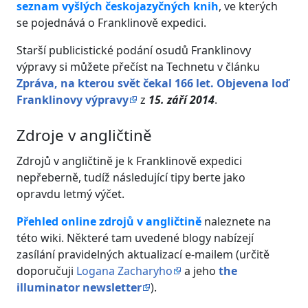
seznam vyšlých českojazyčných knih
, ve kterých
se pojednává o Franklinově expedici.
Starší publicistické podání osudů Franklinovy
výpravy si můžete přečíst na Technetu v článku
Zpráva, na kterou svět čekal 166 let. Objevena loď
Franklinovy výpravy
z
15. září 2014
.
Zdroje v angličtině
Zdrojů v angličtině je k Franklinově expedici
nepřeberně, tudíž následující tipy berte jako
opravdu letmý výčet.
Přehled online zdrojů v angličtině
naleznete na
této wiki. Některé tam uvedené blogy nabízejí
zasílání pravidelných aktualizací e-mailem (určitě
doporučuji
Logana Zacharyho
a jeho
the
illuminator newsletter
).