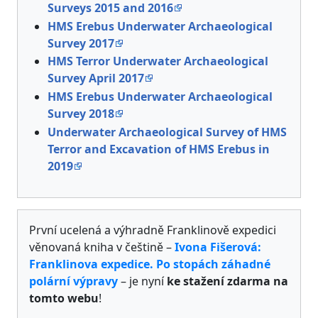
Surveys 2015 and 2016
HMS Erebus Underwater Archaeological
Survey 2017
HMS Terror Underwater Archaeological
Survey April 2017
HMS Erebus Underwater Archaeological
Survey 2018
Underwater Archaeological Survey of HMS
Terror and Excavation of HMS Erebus in
2019
První ucelená a výhradně Franklinově expedici
věnovaná kniha v češtině –
Ivona Fišerová:
Franklinova expedice. Po stopách záhadné
polární výpravy
– je nyní
ke stažení zdarma na
tomto webu
!