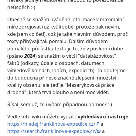
navěky jediným editorem, nebudu to považovat za
neúspěch :-)
Obecně se snažím uváděné informace v maximální
míře zdrojovat (už kvůli sobě, protože pak nevím,
kde jsem co četl), což je také hlavním důvodem, proč
texty přibývají tak pomalu. Dalším důvodem
pomalého přírůstku textu je to, že v poslední době
(psáno
2024
) se snažím o větší "databázovitost"
faktů (odkazy, údaje o osobách, datumech,
výhledově knihách, lodích, expedicích). To doufejme
do budoucna přinese značné zlepšení množství i
kvality obsahu, ale teď je "Masarykovská práce
drobná", která trvá dlouho a není moc vidět.
Říkal jsem už, že uvítám případnou pomoc? :-)
Vedle této wiki můžete využít i
vyhledávací nástroje
https://hledej.franklinova-expedice.cz/
a
https://search.franklinova-expedice.cz/
a