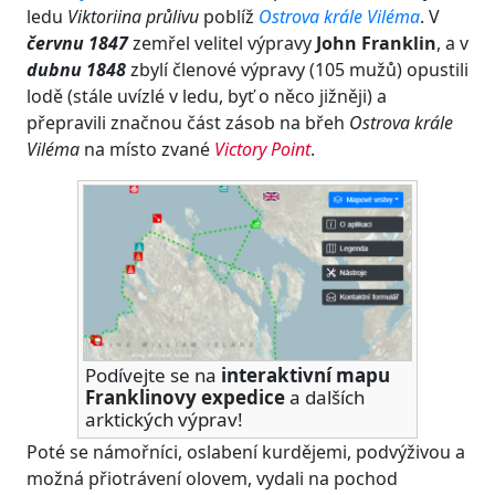
ledu
Viktoriina průlivu
poblíž
Ostrova krále Viléma
. V
červnu 1847
zemřel velitel výpravy
John Franklin
, a v
dubnu 1848
zbylí členové výpravy (105 mužů) opustili
lodě (stále uvízlé v ledu, byť o něco jižněji) a
přepravili značnou část zásob na břeh
Ostrova krále
Viléma
na místo zvané
Victory Point
.
Podívejte se na
interaktivní mapu
Franklinovy expedice
a dalších
arktických výprav!
Poté se námořníci, oslabení kurdějemi, podvýživou a
možná přiotrávení olovem, vydali na pochod