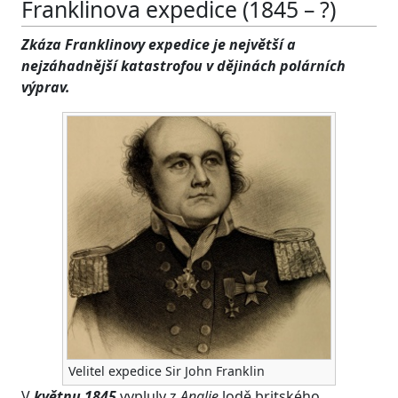
Franklinova expedice (1845 – ?)
Zkáza Franklinovy expedice je největší a
nejzáhadnější katastrofou v dějinách polárních
výprav.
Velitel expedice Sir John Franklin
V
květnu 1845
vypluly z
Anglie
lodě britského