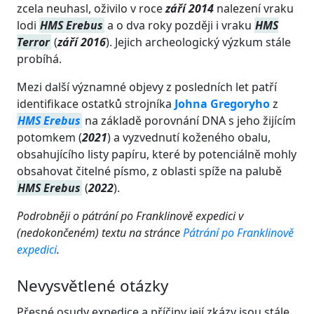
zcela neuhasl, oživilo v roce
září 2014
nalezení vraku
lodi
HMS Erebus
a o dva roky později i vraku
HMS
Terror
(
září 2016
). Jejich archeologický výzkum stále
probíhá.
Mezi další významné objevy z posledních let patří
identifikace ostatků strojníka
Johna Gregoryho
z
HMS Erebus
na základě porovnání DNA s jeho žijícím
potomkem (
2021
) a vyzvednutí koženého obalu,
obsahujícího listy papíru, které by potenciálně mohly
obsahovat čitelné písmo, z oblasti spíže na palubě
HMS Erebus
(
2022
).
Podrobněji o pátrání po Franklinově expedici v
(nedokončeném) textu na stránce
Pátrání po Franklinově
expedici
.
Nevysvětlené otázky
Přesné osudy expedice a příčiny její zkázy jsou stále