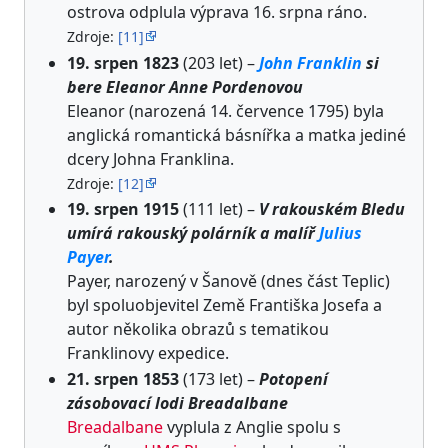
ostrova odplula výprava 16. srpna ráno.
Zdroje:
[11]
19. srpen 1823
(203 let) –
John Franklin
si
bere Eleanor Anne Pordenovou
Eleanor (narozená 14. července 1795) byla
anglická romantická básnířka a matka jediné
dcery Johna Franklina.
Zdroje:
[12]
19. srpen 1915
(111 let) –
V rakouském Bledu
umírá rakouský polárník a malíř
Julius
Payer
.
Payer, narozený v Šanově (dnes část Teplic)
byl spoluobjevitel Země Františka Josefa a
autor několika obrazů s tematikou
Franklinovy expedice.
21. srpen 1853
(173 let) –
Potopení
zásobovací lodi Breadalbane
Breadalbane
vyplula z Anglie spolu s