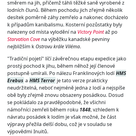
směrem na jih, přičemž táhli těžké saně vyrobené z
lodních člunů. Během pochodu jich zřejmě několik
desítek poměrně záhy zemřelo a nakonec docházelo
k případům kanibalismu. Kosterní pozůstatky byly
nalezeny od místa vylodění na
Victory Point
až po
Starvation Cove
na výběžku kanadské pevniny
nejbližším k
Ostrovu krále Viléma
.
"Tradiční pojetí" líčí závěrečnou etapu expedice jako
prostý pochod k jihu, během něhož její členové
postupně umírali. Po nálezu Franklinových lodí
HMS
Erebus
a
HMS Terror
je tato verze prakticky
neudržitelná, neboť nejméně jedna z lodí a nejspíše
obě byly zřejmě znovu obsazeny posádkou. Dosud
se pokládalo za pravděpodobné, že všichni
námořníci zemřeli během roku
1848
, vzhledem k
návratu posádek k lodím je však možné, že část
výpravy přežila delší dobu, což je v souladu se
výpovědmi Inuitů.