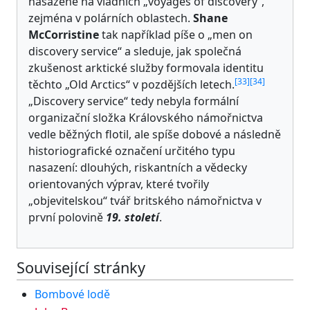
nasazené na vládních „voyages of discovery“,
zejména v polárních oblastech.
Shane
McCorristine
tak například píše o „men on
discovery service“ a sleduje, jak společná
zkušenost arktické služby formovala identitu
[
33
]
[
34
]
těchto „Old Arctics“ v pozdějších letech.
„Discovery service“ tedy nebyla formální
organizační složka Královského námořnictva
vedle běžných flotil, ale spíše dobové a následně
historiografické označení určitého typu
nasazení: dlouhých, riskantních a vědecky
orientovaných výprav, které tvořily
„objevitelskou“ tvář britského námořnictva v
první polovině
19. století
.
Související stránky
Bombové lodě