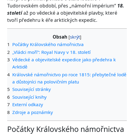
Tudorovském období, přes „námořní impérium“
18.
století
až po vědecké a objevitelské plavby, které
tvoří předehru k éře arktických expedic.
Obsah
1
Počátky Královského námořnictva
2
„Vládci moří“: Royal Navy v 18. století
3
Vědecké a objevitelské expedice jako předehra k
Arktidě
4
Královské námořnictvo po roce 1815: přebytečné lodě
a důstojníci na polovičním platu
5
Související stránky
6
Související knihy
7
Externí odkazy
8
Zdroje a poznámky
Počátky Královského námořnictva