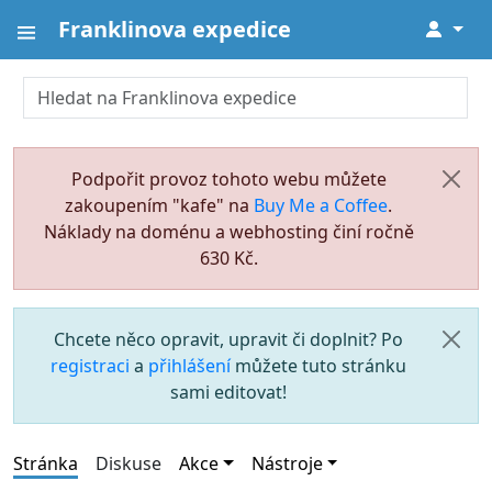
Franklinova expedice
↓
Podpořit provoz tohoto webu můžete
zakoupením "kafe" na
Buy Me a Coffee
.
Náklady na doménu a webhosting činí ročně
630 Kč.
Chcete něco opravit, upravit či doplnit? Po
registraci
a
přihlášení
můžete tuto stránku
sami editovat!
Stránka
Diskuse
Akce
Nástroje