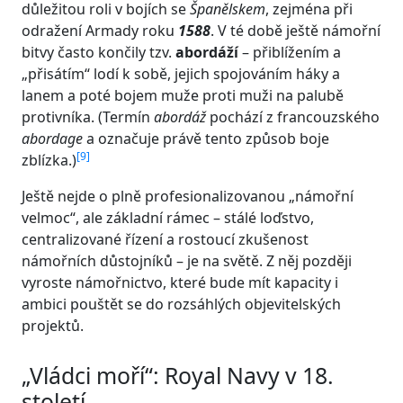
důležitou roli v bojích se
Španělskem
, zejména při
odražení Armady roku
1588
. V té době ještě námořní
bitvy často končily tzv.
abordáží
– přiblížením a
„přisátím“ lodí k sobě, jejich spojováním háky a
lanem a poté bojem muže proti muži na palubě
protivníka. (Termín
abordáž
pochází z francouzského
abordage
a označuje právě tento způsob boje
[
9
]
zblízka.)
Ještě nejde o plně profesionalizovanou „námořní
velmoc“, ale základní rámec – stálé loďstvo,
centralizované řízení a rostoucí zkušenost
námořních důstojníků – je na světě. Z něj později
vyroste námořnictvo, které bude mít kapacity i
ambici pouštět se do rozsáhlých objevitelských
projektů.
„Vládci moří“: Royal Navy v 18.
století