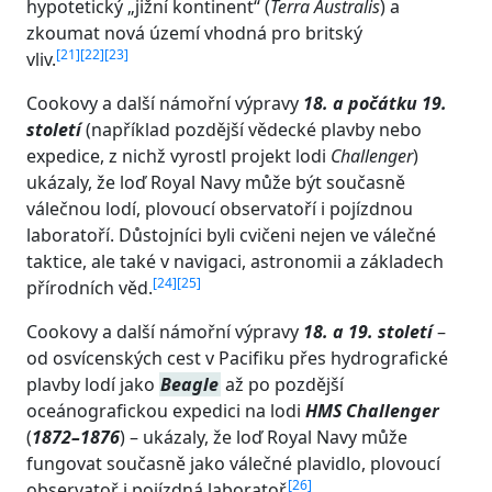
hypotetický „jižní kontinent“ (
Terra Australis
) a
zkoumat nová území vhodná pro britský
[
21
]
[
22
]
[
23
]
vliv.
Cookovy a další námořní výpravy
18. a počátku 19.
století
(například pozdější vědecké plavby nebo
expedice, z nichž vyrostl projekt lodi
Challenger
)
ukázaly, že loď Royal Navy může být současně
válečnou lodí, plovoucí observatoří i pojízdnou
laboratoří. Důstojníci byli cvičeni nejen ve válečné
taktice, ale také v navigaci, astronomii a základech
[
24
]
[
25
]
přírodních věd.
Cookovy a další námořní výpravy
18. a 19. století
–
od osvícenských cest v Pacifiku přes hydrografické
plavby lodí jako
Beagle
až po pozdější
oceánografickou expedici na lodi
HMS Challenger
(
1872–1876
) – ukázaly, že loď Royal Navy může
fungovat současně jako válečné plavidlo, plovoucí
[
26
]
observatoř i pojízdná laboratoř.