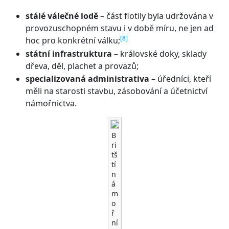
stálé válečné lodě
– část flotily byla udržována v
provozuschopném stavu i v době míru, ne jen ad
[
8
]
hoc pro konkrétní válku;
státní infrastruktura
– královské doky, sklady
dřeva, děl, plachet a provazů;
specializovaná administrativa
– úředníci, kteří
měli na starosti stavbu, zásobování a účetnictví
námořnictva.
B
ri
tš
tí
n
á
m
o
ř
ní