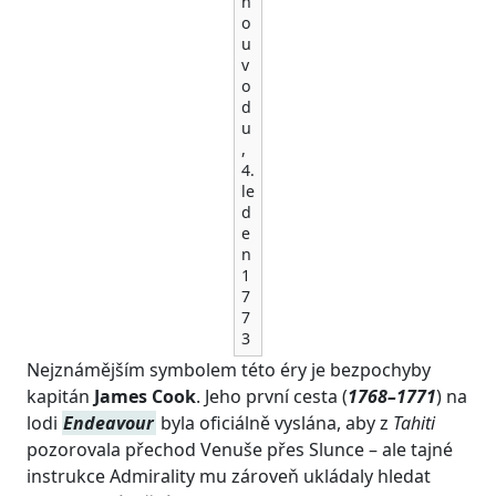
n
o
u
v
o
d
u
,
4.
le
d
e
n
1
7
7
3
Nejznámějším symbolem této éry je bezpochyby
kapitán
James Cook
. Jeho první cesta (
1768–1771
) na
lodi
Endeavour
byla oficiálně vyslána, aby z
Tahiti
pozorovala přechod Venuše přes Slunce – ale tajné
instrukce Admirality mu zároveň ukládaly hledat