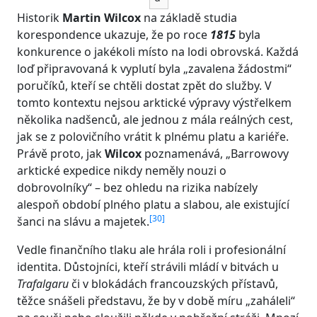
Historik
Martin Wilcox
na základě studia
korespondence ukazuje, že po roce
1815
byla
konkurence o jakékoli místo na lodi obrovská. Každá
loď připravovaná k vyplutí byla „zavalena žádostmi“
poručíků, kteří se chtěli dostat zpět do služby. V
tomto kontextu nejsou arktické výpravy výstřelkem
několika nadšenců, ale jednou z mála reálných cest,
jak se z polovičního vrátit k plnému platu a kariéře.
Právě proto, jak
Wilcox
poznamenává, „Barrowovy
arktické expedice nikdy neměly nouzi o
dobrovolníky“ – bez ohledu na rizika nabízely
alespoň období plného platu a slabou, ale existující
[
30
]
šanci na slávu a majetek.
Vedle finančního tlaku ale hrála roli i profesionální
identita. Důstojníci, kteří strávili mládí v bitvách u
Trafalgaru
či v blokádách francouzských přístavů,
těžce snášeli představu, že by v době míru „zaháleli“