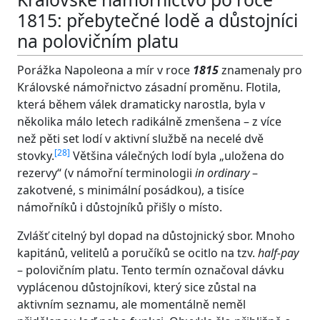
1815: přebytečné lodě a důstojníci
na polovičním platu
Porážka Napoleona a mír v roce
1815
znamenaly pro
Královské námořnictvo zásadní proměnu. Flotila,
která během válek dramaticky narostla, byla v
několika málo letech radikálně zmenšena – z více
než pěti set lodí v aktivní službě na necelé dvě
[
28
]
stovky.
Většina válečných lodí byla „uložena do
rezervy“ (v námořní terminologii
in ordinary
–
zakotvené, s minimální posádkou), a tisíce
námořníků i důstojníků přišly o místo.
Zvlášť citelný byl dopad na důstojnický sbor. Mnoho
kapitánů, velitelů a poručíků se ocitlo na tzv.
half-pay
– polovičním platu. Tento termín označoval dávku
vyplácenou důstojníkovi, který sice zůstal na
aktivním seznamu, ale momentálně neměl