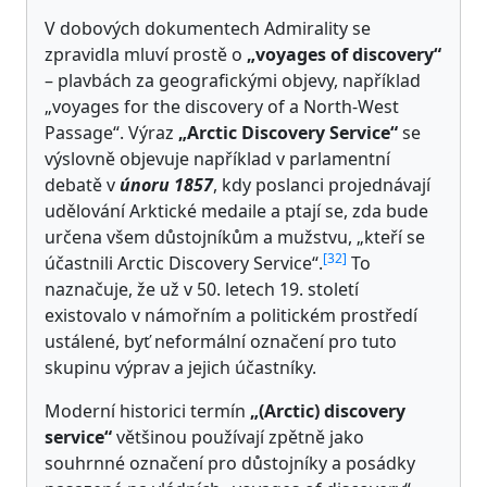
V dobových dokumentech Admirality se
zpravidla mluví prostě o
„voyages of discovery“
– plavbách za geografickými objevy, například
„voyages for the discovery of a North-West
Passage“. Výraz
„Arctic Discovery Service“
se
výslovně objevuje například v parlamentní
debatě v
únoru 1857
, kdy poslanci projednávají
udělování Arktické medaile a ptají se, zda bude
určena všem důstojníkům a mužstvu, „kteří se
[
32
]
účastnili Arctic Discovery Service“.
To
naznačuje, že už v 50. letech 19. století
existovalo v námořním a politickém prostředí
ustálené, byť neformální označení pro tuto
skupinu výprav a jejich účastníky.
Moderní historici termín
„(Arctic) discovery
service“
většinou používají zpětně jako
souhrnné označení pro důstojníky a posádky