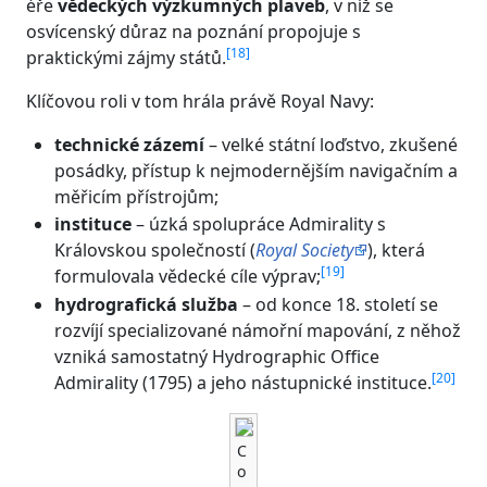
éře
vědeckých výzkumných plaveb
, v níž se
osvícenský důraz na poznání propojuje s
[
18
]
praktickými zájmy států.
Klíčovou roli v tom hrála právě Royal Navy:
technické zázemí
– velké státní loďstvo, zkušené
posádky, přístup k nejmodernějším navigačním a
měřicím přístrojům;
instituce
– úzká spolupráce Admirality s
Královskou společností (
Royal Society
), která
[
19
]
formulovala vědecké cíle výprav;
hydrografická služba
– od konce 18. století se
rozvíjí specializované námořní mapování, z něhož
vzniká samostatný Hydrographic Office
[
20
]
Admirality (1795) a jeho nástupnické instituce.
C
o