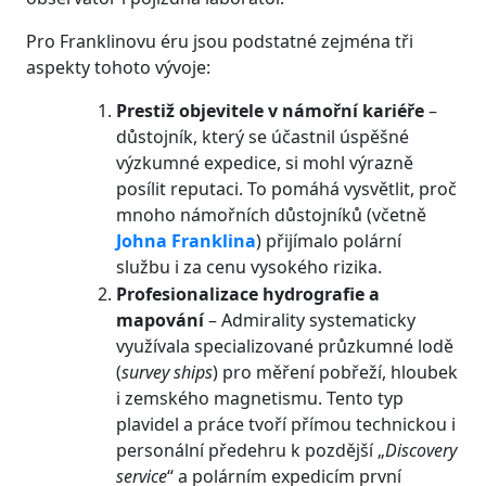
Pro Franklinovu éru jsou podstatné zejména tři
aspekty tohoto vývoje:
Prestiž objevitele v námořní kariéře
–
důstojník, který se účastnil úspěšné
výzkumné expedice, si mohl výrazně
posílit reputaci. To pomáhá vysvětlit, proč
mnoho námořních důstojníků (včetně
Johna Franklina
) přijímalo polární
službu i za cenu vysokého rizika.
Profesionalizace hydrografie a
mapování
– Admirality systematicky
využívala specializované průzkumné lodě
(
survey ships
) pro měření pobřeží, hloubek
i zemského magnetismu. Tento typ
plavidel a práce tvoří přímou technickou i
personální předehru k pozdější „
Discovery
service
“ a polárním expedicím první