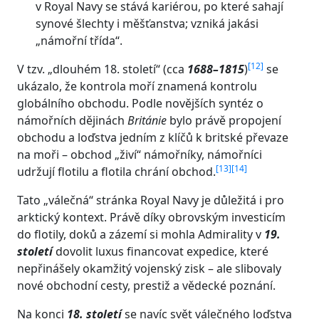
v Royal Navy se stává kariérou, po které sahají
synové šlechty i měšťanstva; vzniká jakási
„námořní třída“.
[
12
]
V tzv. „dlouhém 18. století“ (cca
1688–1815
)
se
ukázalo, že kontrola moří znamená kontrolu
globálního obchodu. Podle novějších syntéz o
námořních dějinách
Británie
bylo právě propojení
obchodu a loďstva jedním z klíčů k britské převaze
na moři – obchod „živí“ námořníky, námořníci
[
13
]
[
14
]
udržují flotilu a flotila chrání obchod.
Tato „válečná“ stránka Royal Navy je důležitá i pro
arktický kontext. Právě díky obrovským investicím
do flotily, doků a zázemí si mohla Admirality v
19.
století
dovolit luxus financovat expedice, které
nepřinášely okamžitý vojenský zisk – ale slibovaly
nové obchodní cesty, prestiž a vědecké poznání.
Na konci
18. století
se navíc svět válečného loďstva