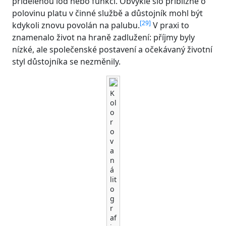
přidělenou loď nebo funkci. Obvykle šlo přibližně o
polovinu platu v činné službě a důstojník mohl být
[
29
]
kdykoli znovu povolán na palubu.
V praxi to
znamenalo život na hraně zadlužení: příjmy byly
nízké, ale společenské postavení a očekávaný životní
styl důstojníka se nezměnily.
K
ol
o
r
o
v
a
n
á
lit
o
g
r
af