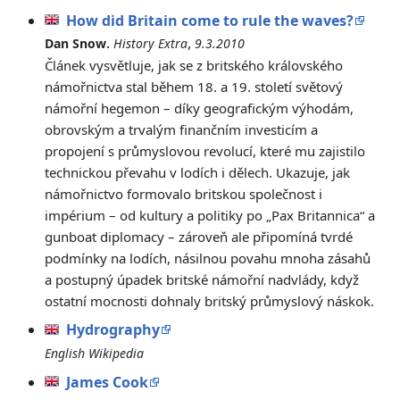
How did Britain come to rule the waves?
.
,
Dan Snow
History Extra
9.3.2010
Článek vysvětluje, jak se z britského královského
námořnictva stal během 18. a 19. století světový
námořní hegemon – díky geografickým výhodám,
obrovským a trvalým finančním investicím a
propojení s průmyslovou revolucí, které mu zajistilo
technickou převahu v lodích i dělech. Ukazuje, jak
námořnictvo formovalo britskou společnost i
impérium – od kultury a politiky po „Pax Britannica“ a
gunboat diplomacy – zároveň ale připomíná tvrdé
podmínky na lodích, násilnou povahu mnoha zásahů
a postupný úpadek britské námořní nadvlády, když
ostatní mocnosti dohnaly britský průmyslový náskok.
Hydrography
English Wikipedia
James Cook