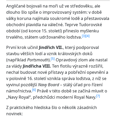
Angličané bojovali na moři už ve středověku, ale
dlouho šlo spíše o improvizovaný systém: v době
války koruna najímala soukromé lodě a přestavovala
obchodní plavidla na válečné. Teprve Tudorovské
období (od konce 15. století) přineslo myšlenku
[
3
]
[
4
]
trvalého, státem udržovaného loďstva.
První krok učinil
Jindřich VII.
, který podporoval
stavbu větších lodí a vznik královských doků
[
5
]
(například
Portsmouth
).
Opravdový zlom ale nastal
za vlády
Jindřicha VIII.
Ten flotilu výrazně rozšířil,
nechal budovat nové přístavy a pobřežní opevnění a
v polovině 16. století vznikla správa loďstva, z níž se
vyvinul pozdější
Navy Board
– stálý úřad pro řízení
[
6
]
námořnictva.
Právě v této době se začíná mluvit o
[
7
]
„Navy Royal“, předchůdci moderní Royal Navy.
Z praktického hlediska šlo o několik zásadních
novinek: