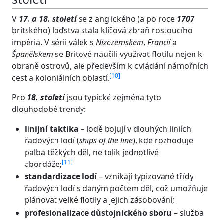
V
17. a 18. století
se z anglického (a po roce
1707
britského) loďstva stala klíčová zbraň rostoucího
impéria. V sérii válek s
Nizozemskem
,
Francií
a
Španělskem
se Britové naučili využívat flotilu nejen k
obraně ostrovů, ale především k ovládání námořních
[
10
]
cest a koloniálních oblastí.
Pro
18. století
jsou typické zejména tyto
dlouhodobé trendy:
linijní taktika
– lodě bojují v dlouhých liniích
řadových lodí (
ships of the line
), kde rozhoduje
palba těžkých děl, ne tolik jednotlivé
[
11
]
abordáže;
standardizace lodí
– vznikají typizované třídy
řadových lodí s daným počtem děl, což umožňuje
plánovat velké flotily a jejich zásobování;
profesionalizace důstojnického sboru
– služba