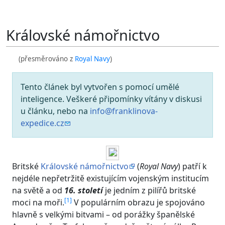
Královské námořnictvo
(přesměrováno z
Royal Navy
)
Tento článek byl vytvořen s pomocí umělé
inteligence. Veškeré připomínky vítány v diskusi
u článku, nebo na
info@franklinova-
expedice.cz
Britské
Královské námořnictvo
(
Royal Navy
) patří k
nejdéle nepřetržitě existujícím vojenským institucím
na světě a od
16. století
je jedním z pilířů britské
[
1
]
moci na moři.
V populárním obrazu je spojováno
hlavně s velkými bitvami – od porážky španělské