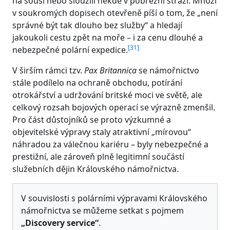
na souši nebo sloužili někde v pobřežní stráži. Mnozí
v soukromých dopisech otevřeně píší o tom, že „není
správné být tak dlouho bez služby“ a hledají
jakoukoli cestu zpět na moře – i za cenu dlouhé a
[
31
]
nebezpečné polární expedice.
V širším rámci tzv.
Pax Britannica
se námořnictvo
stále podílelo na ochraně obchodu, potírání
otrokářství a udržování britské moci ve světě, ale
celkový rozsah bojových operací se výrazně zmenšil.
Pro část důstojníků se proto výzkumné a
objevitelské výpravy staly atraktivní „mírovou“
náhradou za válečnou kariéru – byly nebezpečné a
prestižní, ale zároveň plně legitimní součástí
služebních dějin Královského námořnictva.
V souvislosti s polárními výpravami Královského
námořnictva se můžeme setkat s pojmem
„Discovery service“
.