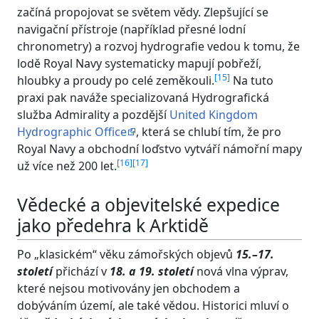
začíná propojovat se světem vědy. Zlepšující se
navigační přístroje (například přesné lodní
chronometry) a rozvoj hydrografie vedou k tomu, že
lodě Royal Navy systematicky mapují pobřeží,
[
15
]
hloubky a proudy po celé zeměkouli.
Na tuto
praxi pak naváže specializovaná Hydrografická
služba Admirality a pozdější
United Kingdom
Hydrographic Office
, která se chlubí tím, že pro
Royal Navy a obchodní loďstvo vytváří námořní mapy
[
16
]
[
17
]
už více než 200 let.
Vědecké a objevitelské expedice
jako předehra k Arktidě
Po „klasickém“ věku zámořských objevů
15.–17.
století
přichází v
18. a 19. století
nová vlna výprav,
které nejsou motivovány jen obchodem a
dobýváním území, ale také vědou. Historici mluví o