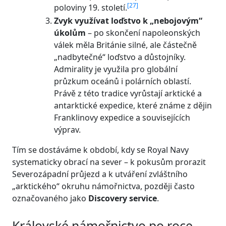
[
27
]
poloviny 19. století.
Zvyk využívat loďstvo k „nebojovým“
úkolům
– po skončení napoleonských
válek měla Británie silné, ale částečně
„nadbytečné“ loďstvo a důstojníky.
Admirality je využila pro globální
průzkum oceánů i polárních oblastí.
Právě z této tradice vyrůstají arktické a
antarktické expedice, které známe z dějin
Franklinovy expedice a souvisejících
výprav.
Tím se dostáváme k období, kdy se Royal Navy
systematicky obrací na sever – k pokusům prorazit
Severozápadní průjezd a k utváření zvláštního
„arktického“ okruhu námořnictva, později často
označovaného jako
Discovery service
.
Královské námořnictvo po roce