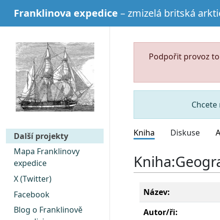
Franklinova expedice
– zmizelá britská arkt
Podpořit provoz t
Chcete 
Kniha
Diskuse
A
Další projekty
Mapa Franklinovy
Kniha
:
Geogra
expedice
X (Twitter)
Název:
Facebook
Blog o Franklinově
Autor/ři: