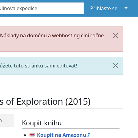
↓
Přihlaste se
. Náklady na doménu a webhosting činí ročně
žete tuto stránku sami editovat!
of Exploration (2015)
n
Koupit knihu
Koupit na Amazonu