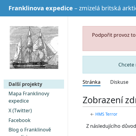
Franklinova expedice
– zmizelá britská arkt
Podpořit provoz t
Chcete 
Stránka
Diskuse
Další projekty
Mapa Franklinovy
Zobrazení zd
expedice
X (Twitter)
←
HMS Terror
Facebook
Z následujícího důvo
Blog o Franklinově