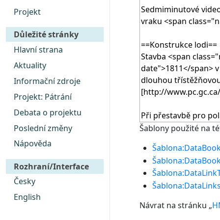
Projekt
Důležité stránky
Hlavní strana
Aktuality
Informační zdroje
Projekt: Pátrání
Debata o projektu
Poslední změny
Šablony použité na té
Nápověda
Šablona:DataBoo
Šablona:DataBoo
Rozhraní/Interface
Šablona:DataLink
Česky
Šablona:DataLink
English
Návrat na stránku „
H