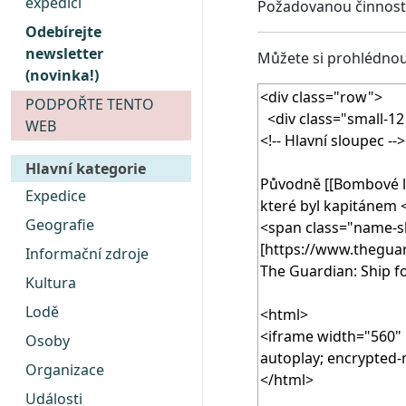
expedici
Požadovanou činnost 
Odebírejte
newsletter
Můžete si prohlédnout
(novinka!)
PODPOŘTE TENTO
WEB
Hlavní kategorie
Expedice
Geografie
Informační zdroje
Kultura
Lodě
Osoby
Organizace
Události