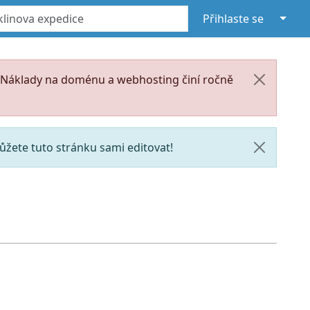
↓
Přihlaste se
. Náklady na doménu a webhosting činí ročně
žete tuto stránku sami editovat!