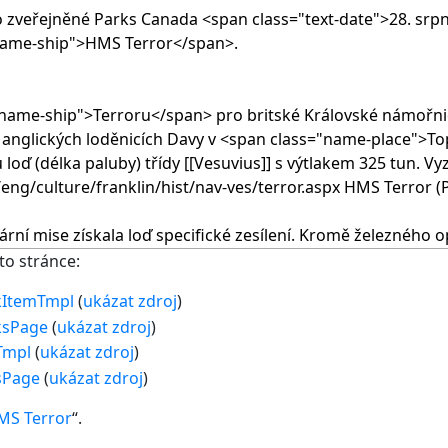
to stránce:
kItemTmpl
(
ukázat zdroj
)
ksPage
(
ukázat zdroj
)
Tmpl
(
ukázat zdroj
)
sPage
(
ukázat zdroj
)
MS Terror
“.