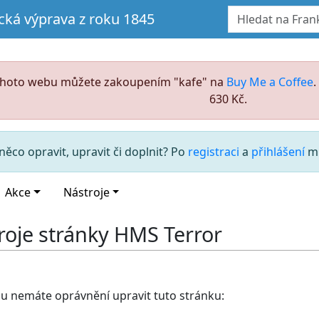
ická výprava z roku 1845
ohoto webu můžete zakoupením "kafe" na
Buy Me a Coffee
630 Kč.
něco opravit, upravit či doplnit? Po
registraci
a
přihlášení
mů
Akce
Nástroje
roje stránky HMS Terror
du nemáte oprávnění upravit tuto stránku: