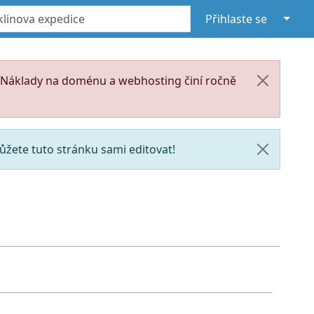
↓
Přihlaste se
. Náklady na doménu a webhosting činí ročně
žete tuto stránku sami editovat!