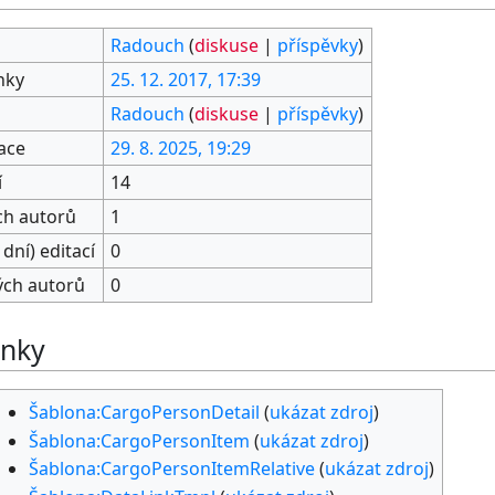
Radouch
(
diskuse
|
příspěvky
)
nky
25. 12. 2017, 17:39
Radouch
(
diskuse
|
příspěvky
)
ace
29. 8. 2025, 19:29
í
14
ch autorů
1
dní) editací
0
ých autorů
0
ánky
Šablona:CargoPersonDetail
(
ukázat zdroj
)
Šablona:CargoPersonItem
(
ukázat zdroj
)
Šablona:CargoPersonItemRelative
(
ukázat zdroj
)