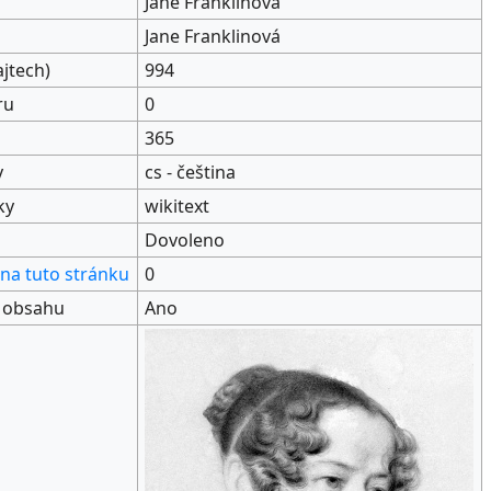
Jane Franklinová
Jane Franklinová
ajtech)
994
ru
0
365
y
cs - čeština
ky
wikitext
Dovoleno
na tuto stránku
0
o obsahu
Ano