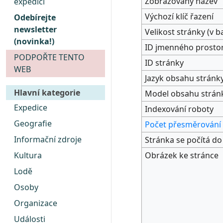
Zobrazovaný název
expedici
Výchozí klíč řazení
Odebírejte
newsletter
Velikost stránky (v b
(novinka!)
ID jmenného prosto
PODPOŘTE TENTO
ID stránky
WEB
Jazyk obsahu stránk
Hlavní kategorie
Model obsahu strán
Expedice
Indexování roboty
Geografie
Počet přesměrování 
Informační zdroje
Stránka se počítá d
Obrázek ke stránce
Kultura
Lodě
Osoby
Organizace
Události