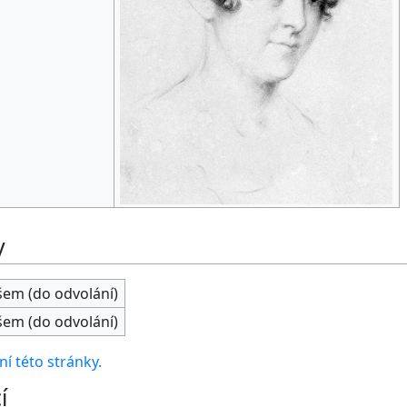
y
všem (do odvolání)
všem (do odvolání)
í této stránky.
í