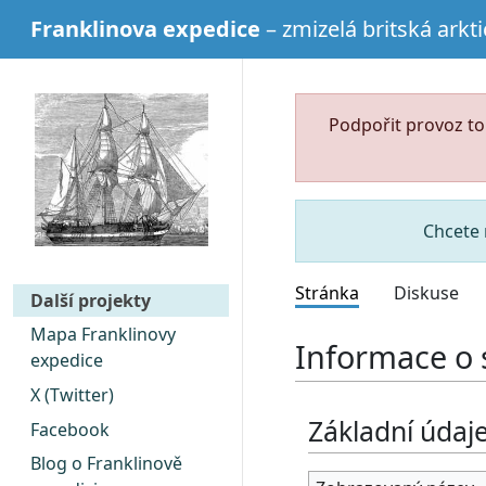
Franklinova expedice
– zmizelá britská arkt
Podpořit provoz t
Chcete 
Stránka
Diskuse
Další projekty
Mapa Franklinovy
Informace o 
expedice
X (Twitter)
Základní údaj
Facebook
Blog o Franklinově