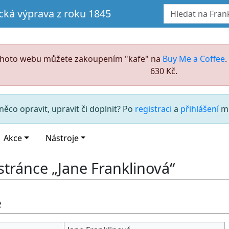
ická výprava z roku 1845
ohoto webu můžete zakoupením "kafe" na
Buy Me a Coffee
630 Kč.
něco opravit, upravit či doplnit? Po
registraci
a
přihlášení
mů
Akce
Nástroje
stránce „Jane Franklinová“
e