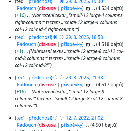
2
teď
předchozí
29. 8. 2025, 19:30
9
Radouch
diskuse
příspěvky
m
4 534 bajtů
.
+16
Nahrazení textu „"small-12 large-4 columns
8
right-column"“ textem „"small-12 large-4 columns
.
col-12 col-md-4 right-column"“
2
teď
předchozí
29. 8. 2025, 18:58
0
Radouch
diskuse
příspěvky
m
4 518 bajtů
2
+1
Nahrazení textu „"small-12 large-8 col-12 col-
5
md-8 columns"“ textem „"small-12 large-8 columns
col-12 col-md-8"“
2
teď
předchozí
23. 8. 2025, 21:38
3
Radouch
diskuse
příspěvky
m
4 517 bajtů
.
+16
Nahrazení textu „"small-12 large-8
8
columns"“ textem „"small-12 large-8 col-12 col-md-8
.
columns"“
2
0
1
teď
předchozí
12. 7. 2022, 21:02
2
2
Radouch
diskuse
příspěvky
4 501 bajtů
5
.