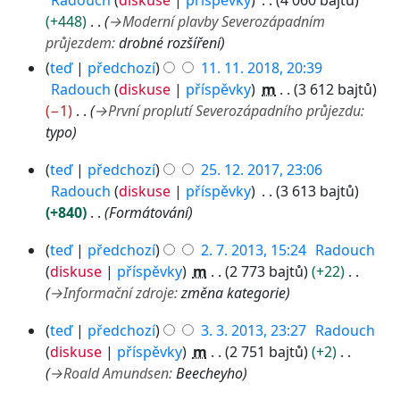
Radouch
diskuse
příspěvky
4 060 bajtů
8
+448
→
Moderní plavby Severozápadním
průjezdem
:
drobné rozšíření
teď
předchozí
11. 11. 2018, 20:39
Radouch
diskuse
příspěvky
m
3 612 bajtů
−1
→
První proplutí Severozápadního průjezdu
:
typo
2
teď
předchozí
25. 12. 2017, 23:06
5
Radouch
diskuse
příspěvky
3 613 bajtů
.
+840
Formátování
1
2
2
teď
předchozí
2. 7. 2013, 15:24
Radouch
.
.
diskuse
příspěvky
m
2 773 bajtů
+22
7
2
→
Informační zdroje
:
změna kategorie
.
0
3
2
1
teď
předchozí
3. 3. 2013, 23:27
Radouch
.
0
7
diskuse
příspěvky
m
2 751 bajtů
+2
3
1
→
Roald Amundsen
:
Beecheyho
.
3