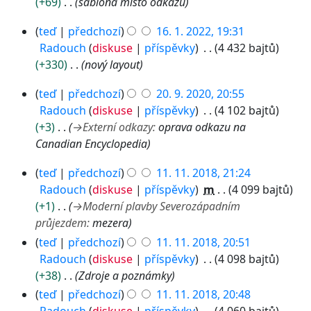
+69
šablona místo odkazů
7
1
.
teď
předchozí
16. 1. 2022, 19:31
6
2
Radouch
diskuse
příspěvky
4 432 bajtů
.
0
+330
nový layout
1
2
2
.
2
teď
předchozí
20. 9. 2020, 20:55
0
2
Radouch
diskuse
příspěvky
4 102 bajtů
.
0
+3
→
Externí odkazy
:
oprava odkazu na
9
2
Canadian Encyclopedia
.
2
1
2
teď
předchozí
11. 11. 2018, 21:24
1
0
Radouch
diskuse
příspěvky
m
4 099 bajtů
.
2
+1
→
Moderní plavby Severozápadním
1
0
průjezdem
:
mezera
1
teď
předchozí
11. 11. 2018, 20:51
.
Radouch
diskuse
příspěvky
4 098 bajtů
2
+38
Zdroje a poznámky
0
teď
předchozí
11. 11. 2018, 20:48
1