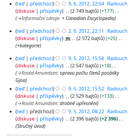
9
2
teď
předchozí
9. 6. 2012, 22:54
Radouch
.
0
diskuse
příspěvky
2 749 bajtů
+177
6
1
→
Informační zdroje
:
+ Canadian Encyclopedia
.
3
2
2
teď
předchozí
2. 6. 2012, 22:11
Radouch
.
0
diskuse
příspěvky
m
2 572 bajtů
+25
6
1
+kategorie
.
2
9
2
teď
předchozí
9. 5. 2012, 15:56
Radouch
.
0
diskuse
příspěvky
2 547 bajtů
+18
5
1
→
Roald Amundsen
:
opravu počtu členů posádky
.
2
Gjoa
2
teď
předchozí
9. 5. 2012, 15:52
Radouch
0
diskuse
příspěvky
2 529 bajtů
+133
1
→
Roald Amundsen
:
drobné upřesnění
2
teď
předchozí
9. 5. 2012, 08:22
Radouch
diskuse
příspěvky
2 396 bajtů
+2 396
Stručný úvod