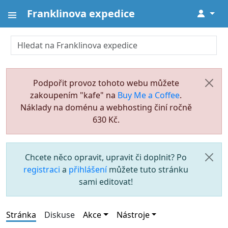
Franklinova expedice
↓
Podpořit provoz tohoto webu můžete
zakoupením "kafe" na
Buy Me a Coffee
.
Náklady na doménu a webhosting činí ročně
630 Kč.
Chcete něco opravit, upravit či doplnit? Po
registraci
a
přihlášení
můžete tuto stránku
sami editovat!
Stránka
Diskuse
Akce
Nástroje