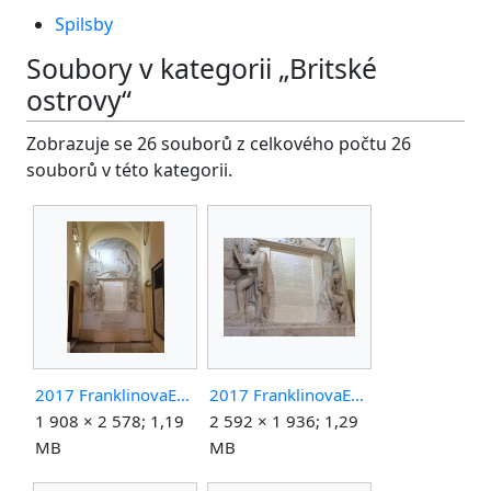
Spilsby
Soubory v kategorii „Britské
ostrovy“
Zobrazuje se 26 souborů z celkového počtu 26
souborů v této kategorii.
2017 FranklinovaExpedice pamatnik celek.jpg
2017 FranklinovaExpedice pamatnik detail.jpg
1 908 × 2 578; 1,19
2 592 × 1 936; 1,29
MB
MB