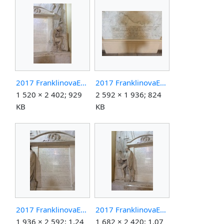
2017 FranklinovaExpedice pamatnik konec.jpg
2017 FranklinovaExpedice pamatnik nahrobek.jpg
1 520 × 2 402; 929
2 592 × 1 936; 824
KB
KB
2017 FranklinovaExpedice pamatnik napis.jpg
2017 FranklinovaExpedice pamatnik zacatek.jpg
1 936 × 2 592; 1,24
1 682 × 2 420; 1,07