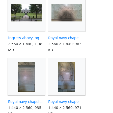
Ingress-abbey.jpg
Royal navy chapel greenwich hrob napis-upravene.jpg
2 560 × 1 440; 1,38
2 560 × 1 440; 963
MB
KB
Royal navy chapel greenwich pomnik napis.jpg
Royal navy chapel greenwich pomnik.jpg
1 440 × 2 560; 935
1 440 × 2 560; 971