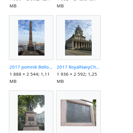
MB
MB
2017 pomnik Bellot.jpg
2017 RoyalNavyChappel.jpg
1 888 × 2 544; 1,11
1 936 × 2 592; 1,25
MB
MB