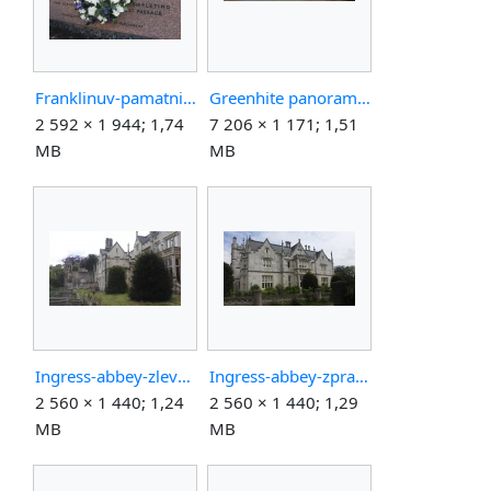
Franklinuv-pamatnik-londyn-venec.jpg
Greenhite panorama-upravene.jpg
2 592 × 1 944; 1,74
7 206 × 1 171; 1,51
MB
MB
Ingress-abbey-zleva.jpg
Ingress-abbey-zprava.jpg
2 560 × 1 440; 1,24
2 560 × 1 440; 1,29
MB
MB