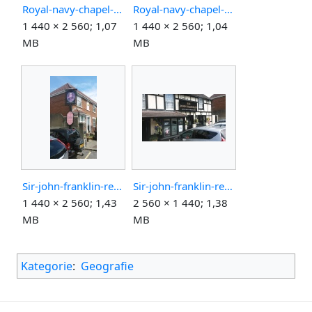
Royal-navy-chapel-pomnik-konec2.jpg
Royal-navy-chapel-pomnik-zacatek.jpg
1 440 × 2 560; 1,07
1 440 × 2 560; 1,04
MB
MB
Sir-john-franklin-restaurant-franklin.jpg
Sir-john-franklin-restaurant.jpg
1 440 × 2 560; 1,43
2 560 × 1 440; 1,38
MB
MB
Kategorie
:
Geografie