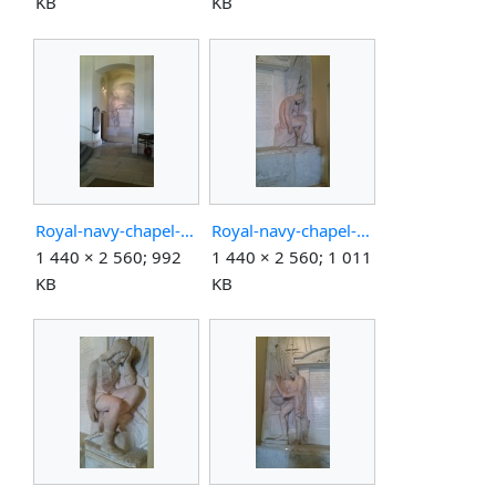
KB
KB
Royal-navy-chapel-pomnik-celek.jpg
Royal-navy-chapel-pomnik-konec.jpg
1 440 × 2 560; 992
1 440 × 2 560; 1 011
KB
KB