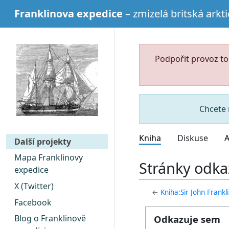
Franklinova expedice
– zmizelá britská arkt
Podpořit provoz t
Chcete 
Kniha
Diskuse
A
Další projekty
Mapa Franklinovy
Stránky odkaz
expedice
X (Twitter)
←
Kniha:Sir John Frankli
Facebook
Odkazuje sem
Blog o Franklinově