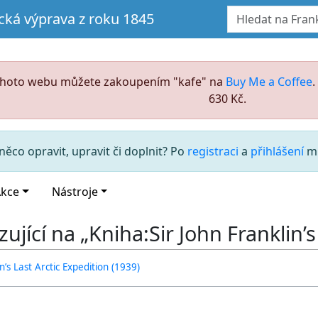
ická výprava z roku 1845
ohoto webu můžete zakoupením "kafe" na
Buy Me a Coffee
630 Kč.
něco opravit, upravit či doplnit? Po
registraci
a
přihlášení
mů
kce
Nástroje
ující na „Kniha:Sir John Franklin’s
n’s Last Arctic Expedition (1939)