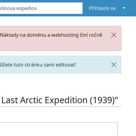
↓
Přihlaste se
. Náklady na doménu a webhosting činí ročně
žete tuto stránku sami editovat!
 Last Arctic Expedition (1939)“