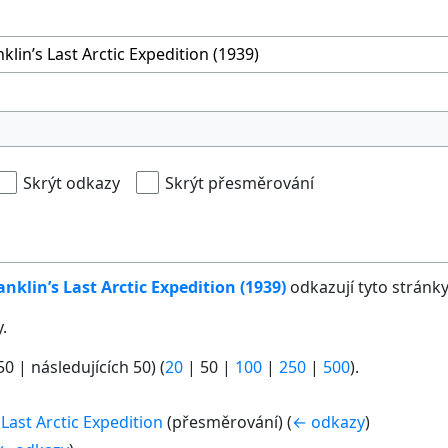
Skrýt odkazy
Skrýt přesměrování
anklin’s Last Arctic Expedition (1939)
odkazují tyto stránky
.
50
|
následujících 50
) (
20
|
50
|
100
|
250
|
500
).
 Last Arctic Expedition
(přesměrování)
(
← odkazy
)