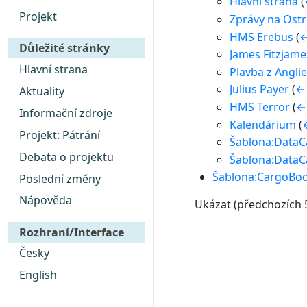
Hlavní strana
(
Projekt
Zprávy na Ostr
HMS Erebus
(
←
Důležité stránky
James Fitzjame
Hlavní strana
Plavba z Angli
Julius Payer
(
←
Aktuality
HMS Terror
(
←
Informační zdroje
Kalendárium
(
Projekt: Pátrání
Šablona:Data
Debata o projektu
Šablona:DataC
Šablona:CargoBoo
Poslední změny
Nápověda
Ukázat (
předchozích 
Rozhraní/Interface
Česky
English