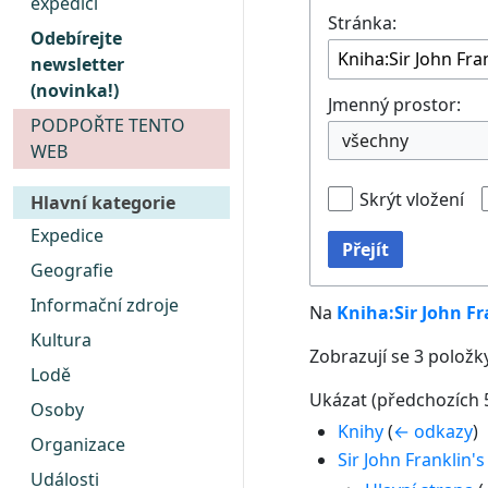
expedici
Stránka:
Odebírejte
newsletter
(novinka!)
Jmenný prostor:
PODPOŘTE TENTO
WEB
Skrýt vložení
Hlavní kategorie
Expedice
Přejít
Geografie
Informační zdroje
Na
Kniha:Sir John Fr
Kultura
Zobrazují se 3 položky
Lodě
Ukázat (
předchozích 
Osoby
Knihy
(
← odkazy
)
Organizace
Sir John Franklin's
Události