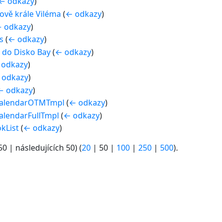
← odkazy
)
ově krále Viléma
(
← odkazy
)
 odkazy
)
s
(
← odkazy
)
e do Disko Bay
(
← odkazy
)
 odkazy
)
 odkazy
)
← odkazy
)
CalendarOTMTmpl
(
← odkazy
)
alendarFullTmpl
(
← odkazy
)
kList
(
← odkazy
)
50
|
následujících 50
) (
20
|
50
|
100
|
250
|
500
).