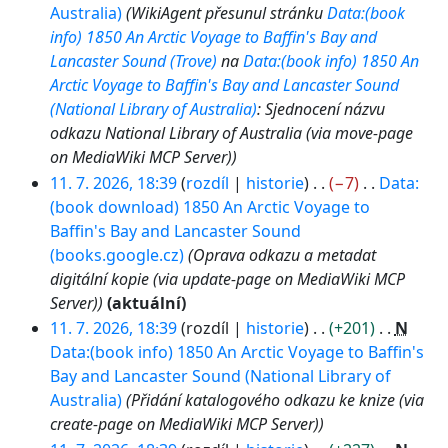
Australia)
WikiAgent přesunul stránku
Data:(book
info) 1850 An Arctic Voyage to Baffin's Bay and
Lancaster Sound (Trove)
na
Data:(book info) 1850 An
Arctic Voyage to Baffin's Bay and Lancaster Sound
(National Library of Australia)
: Sjednocení názvu
odkazu National Library of Australia (via move-page
on MediaWiki MCP Server)
11. 7. 2026, 18:39
rozdíl
historie
−7
Data:
(book download) 1850 An Arctic Voyage to
Baffin's Bay and Lancaster Sound
(books.google.cz)
Oprava odkazu a metadat
digitální kopie (via update-page on MediaWiki MCP
Server)
aktuální
11. 7. 2026, 18:39
rozdíl
historie
+201
N
Data:(book info) 1850 An Arctic Voyage to Baffin's
Bay and Lancaster Sound (National Library of
Australia)
Přidání katalogového odkazu ke knize (via
create-page on MediaWiki MCP Server)