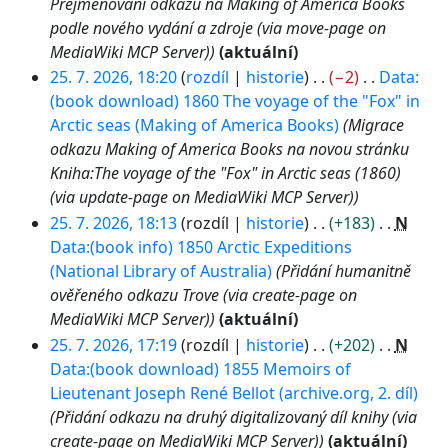
Přejmenování odkazu na Making of America Books
podle nového vydání a zdroje (via move-page on
MediaWiki MCP Server)
aktuální
25. 7. 2026, 18:20
rozdíl
historie
−2
Data:
(book download) 1860 The voyage of the "Fox" in
Arctic seas (Making of America Books)
Migrace
odkazu Making of America Books na novou stránku
Kniha:The voyage of the "Fox" in Arctic seas (1860)
(via update-page on MediaWiki MCP Server)
25. 7. 2026, 18:13
rozdíl
historie
+183
N
Data:(book info) 1850 Arctic Expeditions
(National Library of Australia)
Přidání humanitně
ověřeného odkazu Trove (via create-page on
MediaWiki MCP Server)
aktuální
25. 7. 2026, 17:19
rozdíl
historie
+202
N
Data:(book download) 1855 Memoirs of
Lieutenant Joseph René Bellot (archive.org, 2. díl)
Přidání odkazu na druhý digitalizovaný díl knihy (via
create-page on MediaWiki MCP Server)
aktuální