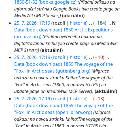
1850-51-52 (books.google.cz)
Přidání odkazu na
informační stránku Google Books (via create-page on
MediaWiki MCP Server)
aktuální
25. 7. 2026, 17:19
rozdíl
historie
+184
N
Data:(book download) 1850 Arctic Expeditions
(archive.org)
Přidání ověřeného odkazu na
digitalizovanou knihu (via create-page on MediaWiki
MCP Server)
aktuální
25. 7. 2026, 17:19
rozdíl
historie
−10
Data:(book download) 1859 The voyage of the
"Fox" in Arctic seas (gutenberg.org)
Migrace
odkazu na novou stránku Kniha:The voyage of the
"Fox" in Arctic seas (1860) a oprava HTTPS (via
update-page on MediaWiki MCP Server)
aktuální
25. 7. 2026, 17:19
rozdíl
historie
−13
Data:(book download) 1859 The voyage of the
"Fox" in Arctic seas (openlibrary.org)
Migrace
odkazu na novou stránku Kniha:The voyage of the
"Fox" in Arctic seas (1860) a oprava HTTPS (via