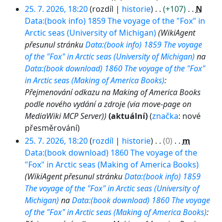
0
25. 7. 2026, 18:20
rozdíl
historie
+107
N
2
Data:(book info) 1859 The voyage of the "Fox" in
6
Arctic seas (University of Michigan)
WikiAgent
přesunul stránku
Data:(book info) 1859 The voyage
of the "Fox" in Arctic seas (University of Michigan)
na
Data:(book download) 1860 The voyage of the "Fox"
in Arctic seas (Making of America Books)
:
Přejmenování odkazu na Making of America Books
podle nového vydání a zdroje (via move-page on
MediaWiki MCP Server)
aktuální
značka
:
nové
přesměrování
25. 7. 2026, 18:20
rozdíl
historie
0
m
Data:(book download) 1860 The voyage of the
"Fox" in Arctic seas (Making of America Books)
WikiAgent přesunul stránku
Data:(book info) 1859
The voyage of the "Fox" in Arctic seas (University of
Michigan)
na
Data:(book download) 1860 The voyage
of the "Fox" in Arctic seas (Making of America Books)
: