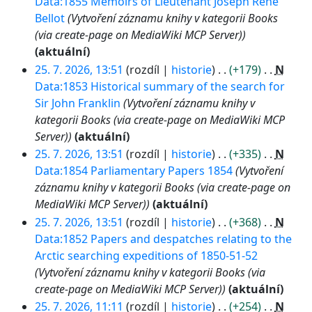
Data:1855 Memoirs of Lieutenant Joseph René
Bellot
Vytvoření záznamu knihy v kategorii Books
(via create-page on MediaWiki MCP Server)
aktuální
25. 7. 2026, 13:51
rozdíl
historie
+179
N
Data:1853 Historical summary of the search for
Sir John Franklin
Vytvoření záznamu knihy v
kategorii Books (via create-page on MediaWiki MCP
Server)
aktuální
25. 7. 2026, 13:51
rozdíl
historie
+335
N
Data:1854 Parliamentary Papers 1854
Vytvoření
záznamu knihy v kategorii Books (via create-page on
MediaWiki MCP Server)
aktuální
25. 7. 2026, 13:51
rozdíl
historie
+368
N
Data:1852 Papers and despatches relating to the
Arctic searching expeditions of 1850-51-52
Vytvoření záznamu knihy v kategorii Books (via
create-page on MediaWiki MCP Server)
aktuální
25. 7. 2026, 11:11
rozdíl
historie
+254
N