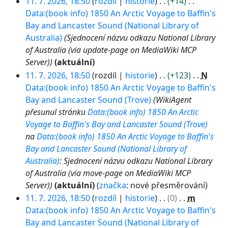
1
11. 7. 2026, 18:50
rozdíl
historie
+14
1
Data:(book info) 1850 An Arctic Voyage to Baffin's
.
Bay and Lancaster Sound (National Library of
7
Australia)
Sjednocení názvu odkazu National Library
.
of Australia (via update-page on MediaWiki MCP
2
Server)
aktuální
0
11. 7. 2026, 18:50
rozdíl
historie
+123
N
2
Data:(book info) 1850 An Arctic Voyage to Baffin's
6
Bay and Lancaster Sound (Trove)
WikiAgent
přesunul stránku
Data:(book info) 1850 An Arctic
Voyage to Baffin's Bay and Lancaster Sound (Trove)
na
Data:(book info) 1850 An Arctic Voyage to Baffin's
Bay and Lancaster Sound (National Library of
Australia)
: Sjednocení názvu odkazu National Library
of Australia (via move-page on MediaWiki MCP
Server)
aktuální
značka
:
nové přesměrování
11. 7. 2026, 18:50
rozdíl
historie
0
m
Data:(book info) 1850 An Arctic Voyage to Baffin's
Bay and Lancaster Sound (National Library of