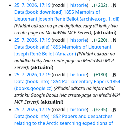
25. 7. 2026, 17:19
rozdíl
historie
+202
N
Data:(book download) 1855 Memoirs of
Lieutenant Joseph René Bellot (archive.org, 1. díl)
Přidání odkazu na první digitalizovaný díl knihy (via
create-page on MediaWiki MCP Server)
aktuální
25. 7. 2026, 17:19
rozdíl
historie
+220
N
Data:(book sale) 1855 Memoirs of Lieutenant
Joseph René Bellot (Amazon)
Přidání odkazu na
nabídku knihy (via create-page on MediaWiki MCP
Server)
aktuální
25. 7. 2026, 17:19
rozdíl
historie
+180
N
Data:(book info) 1854 Parliamentary Papers 1854
(books.google.cz)
Přidání odkazu na informační
stránku Google Books (via create-page on MediaWiki
MCP Server)
aktuální
25. 7. 2026, 17:19
rozdíl
historie
+235
N
Data:(book info) 1852 Papers and despatches
relating to the Arctic searching expeditions of