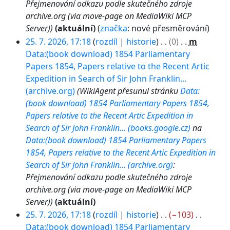
Přejmenování odkazu podle skutečného zdroje
archive.org (via move-page on MediaWiki MCP
Server)
aktuální
značka
:
nové přesměrování
25. 7. 2026, 17:18
rozdíl
historie
0
m
Data:(book download) 1854 Parliamentary
Papers 1854, Papers relative to the Recent Artic
Expedition in Search of Sir John Franklin...
(archive.org)
WikiAgent přesunul stránku
Data:
(book download) 1854 Parliamentary Papers 1854,
Papers relative to the Recent Artic Expedition in
Search of Sir John Franklin... (books.google.cz)
na
Data:(book download) 1854 Parliamentary Papers
1854, Papers relative to the Recent Artic Expedition in
Search of Sir John Franklin... (archive.org)
:
Přejmenování odkazu podle skutečného zdroje
archive.org (via move-page on MediaWiki MCP
Server)
aktuální
25. 7. 2026, 17:18
rozdíl
historie
−103
Data:(book download) 1854 Parliamentary