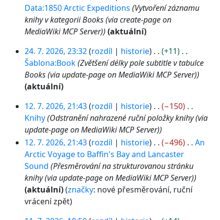
Data:1850 Arctic Expeditions
Vytvoření záznamu
knihy v kategorii Books (via create-page on
MediaWiki MCP Server)
aktuální
2
24. 7. 2026, 23:32
rozdíl
historie
+11
4
Šablona:Book
Zvětšení délky pole subtitle v tabulce
.
Books (via update-page on MediaWiki MCP Server)
7
aktuální
.
1
2
12. 7. 2026, 21:43
rozdíl
historie
−150
2
0
Knihy
Odstranění nahrazené ruční položky knihy (via
.
2
update-page on MediaWiki MCP Server)
7
6
12. 7. 2026, 21:43
rozdíl
historie
−496
An
.
Arctic Voyage to Baffin's Bay and Lancaster
2
Sound
Přesměrování na strukturovanou stránku
0
knihy (via update-page on MediaWiki MCP Server)
2
aktuální
značky
:
nové přesměrování
ruční
6
vrácení zpět