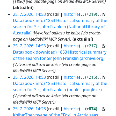
(1850) (via update-page on MediaWiki MCP Server)
aktuální
25. 7. 2026, 14:53
rozdíl
historie
+219
N
Data:(book info) 1853 Historical summary of the
search for Sir John Franklin (National Library of
Australia)
Vytvoření odkazu ke knize (via create-
page on MediaWiki MCP Server)
aktuální
25. 7. 2026, 14:53
rozdíl
historie
+217
N
Data:(book download) 1853 Historical summary
of the search for Sir John Franklin (archive.org)
Vytvoření odkazu ke knize (via create-page on
MediaWiki MCP Server)
25. 7. 2026, 14:53
rozdíl
historie
+216
N
Data:(book info) 1853 Historical summary of the
search for Sir John Franklin (books.google.cz)
Vytvoření odkazu ke knize (via create-page on
MediaWiki MCP Server)
25. 7. 2026, 14:28
rozdíl
historie
+874
N
Kniha:The voyage of the "Fox" in Arctic seas