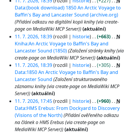
11. 7. 2026, 18:39
rozdíl
historie
+227
N
Data:(book download) 1850 An Arctic Voyage to
Baffin's Bay and Lancaster Sound (archive.org)
Přidání odkazu na digitální kopii knihy (via create-
page on MediaWiki MCP Server)
aktuální
11. 7. 2026, 18:39
rozdíl
historie
+663
N
Kniha:An Arctic Voyage to Baffin's Bay and
Lancaster Sound (1850)
Založení stránky knihy (via
create-page on MediaWiki MCP Server)
aktuální
11. 7. 2026, 18:39
rozdíl
historie
+305
N
Data:1850 An Arctic Voyage to Baffin's Bay and
Lancaster Sound
Založení strukturovaného
záznamu knihy (via create-page on MediaWiki MCP
Server)
aktuální
11. 7. 2026, 17:45
rozdíl
historie
+960
N
Data:HMS Erebus: From Dockyard to Discovery
(Visions of the North)
Přidání ověřeného odkazu
na článek o HMS Erebus (via create-page on
MediaWiki MCP Server)
aktuální