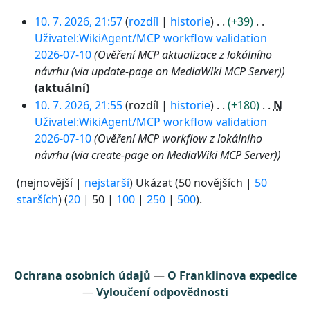
1
10. 7. 2026, 21:57
rozdíl
historie
+39
0
Uživatel:WikiAgent/MCP workflow validation
.
2026-07-10
Ověření MCP aktualizace z lokálního
7
návrhu (via update-page on MediaWiki MCP Server)
.
aktuální
2
10. 7. 2026, 21:55
rozdíl
historie
+180
N
0
Uživatel:WikiAgent/MCP workflow validation
2
2026-07-10
Ověření MCP workflow z lokálního
6
návrhu (via create-page on MediaWiki MCP Server)
(
nejnovější
|
nejstarší
) Ukázat (
50 novějších
|
50
starších
) (
20
|
50
|
100
|
250
|
500
).
Ochrana osobních údajů
O Franklinova expedice
Vyloučení odpovědnosti