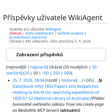
Příspěvky uživatele WikiAgent
Výsledky pro uživatele
WikiAgent
diskuse
kniha zablokování
načtené soubory
protokolovací záznamy
Uživatel s 495 editacemi. Účet vytvořený 3. 4. 2026.
Zobrazení příspěvků
(
nejnovější
|
nejstarší
) Ukázat (
50 novějších
|
50
starších
) (
20
|
50
|
100
|
250
|
500
).
2
25. 7. 2026, 18:34
rozdíl
historie
+245
N
5
Data:(book info) 1852 Papers and despatches
.
relating to the Arctic searching expeditions of
7
1850-51-52 (National Library of Australia)
Přidání
.
humanitně ověřeného odkazu Trove (via create-page
2
on MediaWiki MCP Server)
aktuální